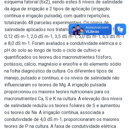
esquema fatorial (6x2), sendo estes 6 níveis de salinidade
da água de irrigação e 2 tipos de aplicação (irrigação
contínua e irrigação pulsada), com quatro repetições,
totalizando 48 parcelas experimentais. Os níveis de
salinidade aplicados nos tratamentos para a irrigação foram
0,12 dS m-1, 2,0 dS m-1, 3,5 dS m-1, 5,0 dS m-1, 6,5 dS m-1
e 8,0 dS m-1. Foram avaliados a condutividade elétrica e o
pH do solo ao longo de todo o ciclo de cultivo e
quantificados os teores dos macronutrientes fósforo,
potássio, cálcio, magnésio e enxofre e do elemento sódio
na folha diagnóstico da cultura. Os diferentes tipos de
manejo, pulsado e contínuo, e os níveis de salinidade não
influenciaram os teores de Mg. A irrigação pulsada
proporcionou os maiores teores nutricionais para os
macronutrientes Ca, S e K na cultura. A elevação dos níveis
de salinidade reduziu os teores foliares de S e aumentou
os teores de Na. A irrigação contínua, associada a
condutividade de 4,0 dS m-1, proporcionaram os maiores
teores de P na cultura. A faixa de condutividade elétrica