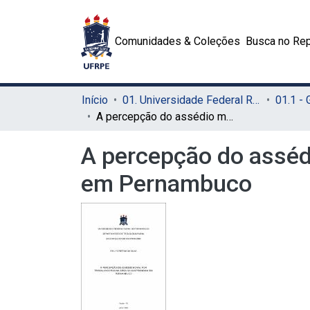
Comunidades & Coleções
Busca no Rep
Início
01. Universidade Federal Rural de Pernambuco - UFRPE (Sede)
01.1 -
A percepção do assédio moral por trabalhadoras na área da Gastronomia em Pernambuco
A percepção do asséd
em Pernambuco