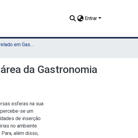
Entrar
TCC - Bacharelado em Gastronomia (Sede)
 área da Gastronomia
ersas esferas na sua
, percebe-se um
uldades de inserção
órias no ambiente
 Para, além disso,