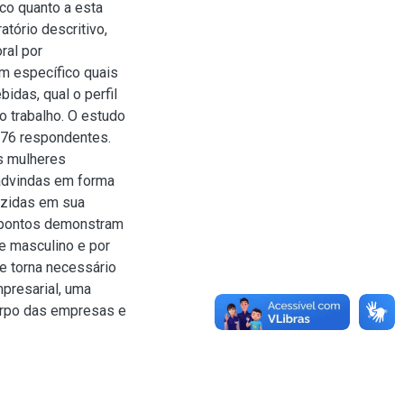
co quanto a esta
tório descritivo,
ral por
m específico quais
idas, qual o perfil
o trabalho. O estudo
m 76 respondentes.
s mulheres
 advindas em forma
uzidas em sua
s pontos demonstram
e masculino e por
e torna necessário
presarial, uma
orpo das empresas e