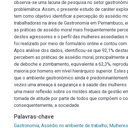
observa-se uma lacuna de pesquisa no setor gastronômi
problemática. Assim, o presente estudo de caráter explora
tem como objetivo identificar a percepção do assédio mo
trabalhadoras na área de Gastronomia em Pernambuco; e
as práticas de assédio moral mais frequentemente perceb
destes agressores e o perfil das mulheres assediadas n
foi realizado por meio de formulário online e contou co
Após análise dos dados, identificou-se que 92,1% desta
percebem as práticas de assédio moral, principalmente
de deboche e zombamento, equivalente a 62,3%, reprod
maioria por homens em nível hierárquico superior. Este
que o ambiente gastronômico ainda é predominantement
vezes uma ameaça à segurança e à saúde das mulheres 
uma maior reflexão sobre os moldes atuais da gestão em
tomada de atitude por parte de todos que compõem o c
consequentemente, a sociedade.
Palavras-chave
Gastronomia
;
Assédio no ambiente de trabalho
;
Mulheres