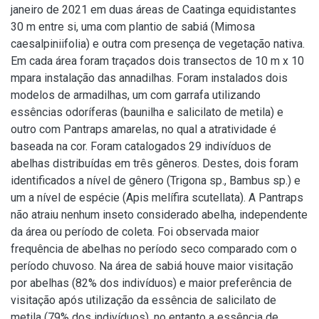
janeiro de 2021 em duas áreas de Caatinga equidistantes
30 m entre si, uma com plantio de sabiá (Mimosa
caesalpiniifolia) e outra com presença de vegetação nativa.
Em cada área foram traçados dois transectos de 10 m x 10
mpara instalação das annadilhas. Foram instalados dois
modelos de armadilhas, um com garrafa utilizando
essências odoríferas (baunilha e salicilato de metila) e
outro com Pantraps amarelas, no qual a atratividade é
baseada na cor. Foram catalogados 29 indivíduos de
abelhas distribuídas em três gêneros. Destes, dois foram
identificados a nível de gênero (Trigona sp., Bambus sp.) e
um a nível de espécie (Apis melífira scutellata). A Pantraps
não atraiu nenhum inseto considerado abelha, independente
da área ou período de coleta. Foi observada maior
frequência de abelhas no período seco comparado com o
período chuvoso. Na área de sabiá houve maior visitação
por abelhas (82% dos indivíduos) e maior preferência de
visitação após utilização da essência de salicilato de
metila (79% dos indivíduos), no entanto a essência de