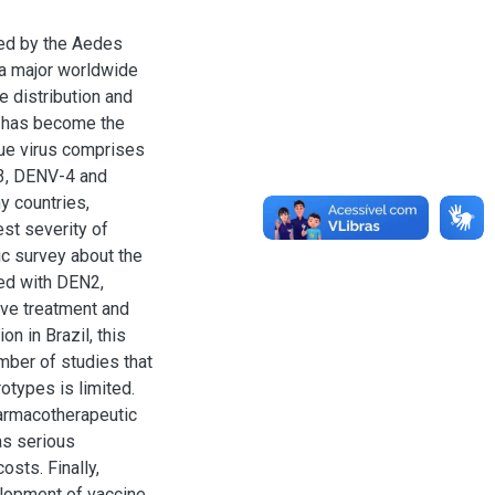
ted by the Aedes
 a major worldwide
e distribution and
 has become the
ngue virus comprises
3, DENV-4 and
 countries,
est severity of
ic survey about the
ed with DEN2,
ive treatment and
on in Brazil, this
umber of studies that
otypes is limited.
harmacotherapeutic
as serious
osts. Finally,
elopment of vaccine