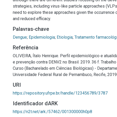
strategies, including virus-like particle approaches (VLPs)
need to explore these approaches given the occurrence 
and reduced efficacy.
Palavras-chave
Dengue
;
Epidemiologia
;
Etiologia
;
Tratamento farmacológ
Referência
OLIVEIRA, Ítalo Henrique. Perfil epidemiológico e atuali
e prevenção contra DENV2 no Brasil. 2019. 36 f. Trabalh
Curso (Bacharelado em Ciências Biológicas) - Departame
Universidade Federal Rural de Pernambuco, Recife, 2019
URI
https://repository.ufrpe.br/handle/123456789/3787
Identificador dARK
https://n2t.net/ark:/57462/001300000h0p8