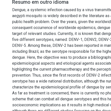
Resumo em outro idioma
Dengue, a systemic infection caused by a virus transmit
aegypti mosquito is widely described in the literature as
public health problem. Over the years, given the worldwid
consequent occurrence of worldwide epidemics, dengue
target of relevant studies. Currently, it is known that de
five different serotypes, named: DENV-1, DENV2, DENV-
DENV-5. Among these, DENV-2 has been reported in many
including Brazil, as the serotype responsible for the high
dengue. Here, the objective was to produce a bibliograph
epidemiological aspects and etiological agents associat
highlighting the current pharmacotherapy and the percept
prevention. Thus, since the first records of DENV-2 infecti
serotype has a wide national distribution, although the n
characterize the epidemiological profile of dengue by ser
As far as treatment is concerned, there is currently no p
scheme that can combat all dengue serotypes and this h
socioeconomic implications as it results in high medical c
although there are different studies focusing on the dev