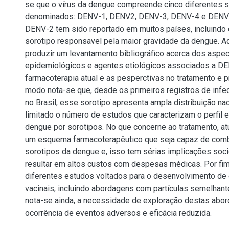
se que o vírus da dengue compreende cinco diferentes s
denominados: DENV-1, DENV2, DENV-3, DENV-4 e DENV-5
DENV-2 tem sido reportado em muitos países, incluindo 
sorotipo responsavel pela maior gravidade da dengue. Aq
produzir um levantamento bibliográfico acerca dos aspe
epidemiológicos e agentes etiológicos associados a DE
farmacoterapia atual e as pesperctivas no tratamento e 
modo nota-se que, desde os primeiros registros de inf
no Brasil, esse sorotipo apresenta ampla distribuição na
limitado o número de estudos que caracterizam o perfil 
dengue por sorotipos. No que concerne ao tratamento, a
um esquema farmacoterapêutico que seja capaz de comb
sorotipos da dengue e, isso tem sérias implicações soc
resultar em altos custos com despesas médicas. Por fi
diferentes estudos voltados para o desenvolvimento de 
vacinais, incluindo abordagens com partículas semelhante
nota-se ainda, a necessidade de exploração destas abor
ocorrência de eventos adversos e eficácia reduzida.