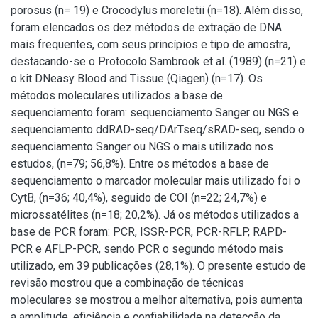
porosus (n= 19) e Crocodylus moreletii (n=18). Além disso,
foram elencados os dez métodos de extração de DNA
mais frequentes, com seus princípios e tipo de amostra,
destacando-se o Protocolo Sambrook et al. (1989) (n=21) e
o kit DNeasy Blood and Tissue (Qiagen) (n=17). Os
métodos moleculares utilizados a base de
sequenciamento foram: sequenciamento Sanger ou NGS e
sequenciamento ddRAD-seq/DArTseq/sRAD-seq, sendo o
sequenciamento Sanger ou NGS o mais utilizado nos
estudos, (n=79; 56,8%). Entre os métodos a base de
sequenciamento o marcador molecular mais utilizado foi o
CytB, (n=36; 40,4%), seguido de COI (n=22; 24,7%) e
microssatélites (n=18; 20,2%). Já os métodos utilizados a
base de PCR foram: PCR, ISSR-PCR, PCR-RFLP, RAPD-
PCR e AFLP-PCR, sendo PCR o segundo método mais
utilizado, em 39 publicações (28,1%). O presente estudo de
revisão mostrou que a combinação de técnicas
moleculares se mostrou a melhor alternativa, pois aumenta
a amplitude, eficiência e confiabilidade na detecção da