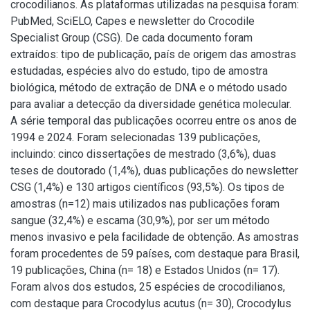
crocodilianos. As plataformas utilizadas na pesquisa foram:
PubMed, SciELO, Capes e newsletter do Crocodile
Specialist Group (CSG). De cada documento foram
extraídos: tipo de publicação, país de origem das amostras
estudadas, espécies alvo do estudo, tipo de amostra
biológica, método de extração de DNA e o método usado
para avaliar a detecção da diversidade genética molecular.
A série temporal das publicações ocorreu entre os anos de
1994 e 2024. Foram selecionadas 139 publicações,
incluindo: cinco dissertações de mestrado (3,6%), duas
teses de doutorado (1,4%), duas publicações do newsletter
CSG (1,4%) e 130 artigos científicos (93,5%). Os tipos de
amostras (n=12) mais utilizados nas publicações foram
sangue (32,4%) e escama (30,9%), por ser um método
menos invasivo e pela facilidade de obtenção. As amostras
foram procedentes de 59 países, com destaque para Brasil,
19 publicações, China (n= 18) e Estados Unidos (n= 17).
Foram alvos dos estudos, 25 espécies de crocodilianos,
com destaque para Crocodylus acutus (n= 30), Crocodylus