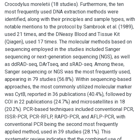
Crocodylus moreletii (18 studies). Furthermore, the ten
most frequently used DNA extraction methods were
identified, along with their principles and sample types, with
notable mentions to the protocol by Sambrook et al. (1989),
used 21 times, and the DNeasy Blood and Tissue Kit
(Qiagen), used 17 times. The molecular methods based on
sequencing employed in the studies included Sanger
sequencing or next-generation sequencing (NGS), as well
as ddRAD-seq, DArTseq, and sRAD-seq. Among these,
Sanger sequencing or NGS was the most frequently used,
appearing in 79 studies (56.8%). Within sequencing-based
approaches, the most commonly utilized molecular marker
was CytB, reported in 36 publications (40.4%), followed by
COI in 22 publications (24.7%) and microsatellites in 18
(20.2%). PCR-based techniques included conventional PCR,
ISSR-PCR, PCR-RFLP, RAPD-PCR, and AFLP-PCR, with
conventional PCR being the second most frequently
applied method, used in 39 studies (28.1%). This
systematic review indicates that the combined use of