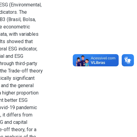
 ESG (Environmental,
dicators. The
B3 (Brasil, Bolsa,
ve econometric
ta, with variables
ults showed that
ral ESG indicator,
cial and ESG
hrough third-party
 the Trade-off theory
ically significant
 and the general
a higher proportion
ent better ESG
 covid-19 pandemic
 it differs from
G and capital
-off theory, for a
he analysis of the