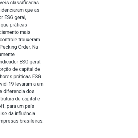
veis classificadas
evidenciaram que as
or ESG geral,
 que práticas
nciamento mais
 controle trouxeram
 Pecking Order. Na
camente
 indicador ESG geral.
rção de capital de
lhores práticas ESG.
vid-19 levaram a um
e diferencia dos
trutura de capital e
ff, para um país
se da influência
mpresas brasileiras.