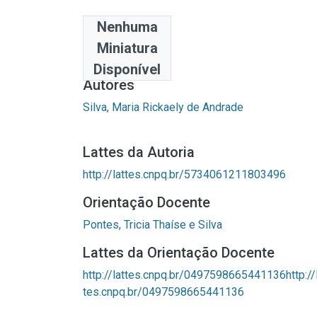
Nenhuma
Data
Miniatura
2022-05-25
Disponível
Autores
Silva, Maria Rickaely de Andrade
Lattes da Autoria
http://lattes.cnpq.br/5734061211803496
Orientação Docente
Pontes, Tricia Thaíse e Silva
Lattes da Orientação Docente
http://lattes.cnpq.br/0497598665441136http://
tes.cnpq.br/0497598665441136