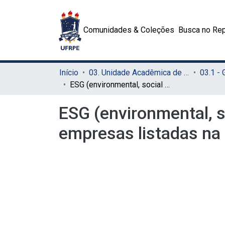
Comunidades & Coleções
Busca no Rep
Início
03. Unidade Acadêmica de Serra Talhada (UAST)
03.1 -
ESG (environmental, social and governance) e a estrutura de capital das empresas listadas na B3.
ESG (environmental, s
empresas listadas na