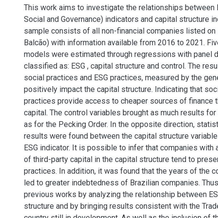
This work aims to investigate the relationships between
Social and Governance) indicators and capital structure in
sample consists of all non-financial companies listed on 
Balcão) with information available from 2016 to 2021. Fi
models were estimated through regressions with panel da
classified as: ESG , capital structure and control. The res
social practices and ESG practices, measured by the gene
positively impact the capital structure. Indicating that so
practices provide access to cheaper sources of finance t
capital. The control variables brought as much results for
as for the Pecking Order. In the opposite direction, statist
results were found between the capital structure variable
ESG indicator. It is possible to infer that companies with 
of third-party capital in the capital structure tend to pres
practices. In addition, it was found that the years of the
led to greater indebtedness of Brazilian companies. Thus,
previous works by analyzing the relationship between ES
structure and by bringing results consistent with the Trade
country still in development. As well as the inclusion of t