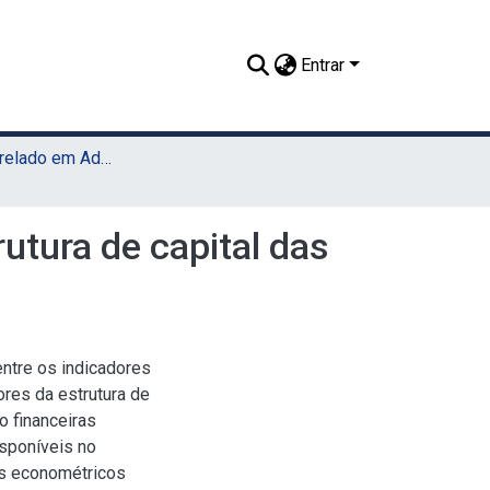
Entrar
TCC - Bacharelado em Administração (UAST)
utura de capital das
entre os indicadores
ores da estrutura de
o financeiras
isponíveis no
s econométricos