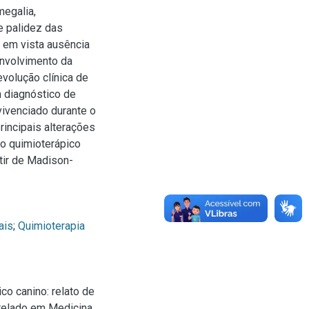
megalia,
e palidez das
o em vista ausência
envolvimento da
evolução clínica de
 diagnóstico de
 vivenciado durante o
rincipais alterações
to quimioterápico
tir de Madison-
ais
;
Quimioterapia
co canino: relato de
arelado em Medicina