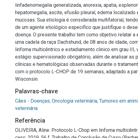
linfadenomegalia generalizada, anorexia, apatia, espleno
hepatomegalia, ascite, efusão pleural, edema localizado 
mucosas. Sua etiologia é considerada multifatorial, tend
de um agente etiológico especifico que justifique o des
doença. O presente trabalho tem como objetivo relatar a 
uma cadela da raça Dachshund, de 08 anos de idade, com
linfoma multicêntrico e estadiamento clinico em grau III,
estágio supervisionado obrigatório, além de analisar as p
clínicas e hematológicas observadas durante o tratamen
com o protocolo L-CHOP de 19 semanas, adaptado a par
Wisconsin.
Palavras-chave
Cães - Doenças
;
Oncologia veterinária
;
Tumores em anim
veterinária
Referência
OLIVEIRA, Aline. Protocolo L-Chop em linfoma multicêntri
caso. 2019. 56 f. Trabalho de Conclusão de Curso (Bach