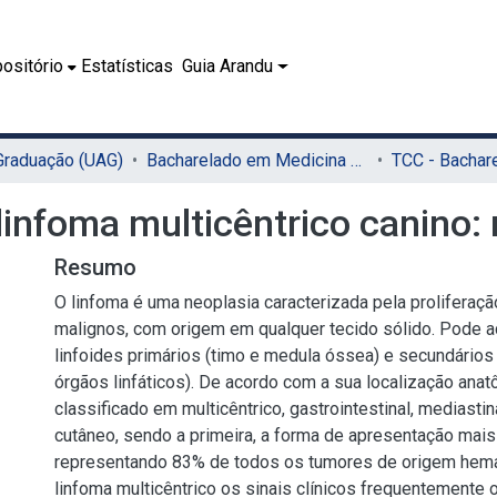
ositório
Estatísticas
Guia Arandu
 Graduação (UAG)
Bacharelado em Medicina Veterinária (UAG)
infoma multicêntrico canino: 
Resumo
O linfoma é uma neoplasia caracterizada pela proliferação
malignos, com origem em qualquer tecido sólido. Pode 
linfoides primários (timo e medula óssea) e secundários 
órgãos linfáticos). De acordo com a sua localização ana
classificado em multicêntrico, gastrointestinal, mediastin
cutâneo, sendo a primeira, a forma de apresentação mai
representando 83% de todos os tumores de origem hema
linfoma multicêntrico os sinais clínicos frequentemente