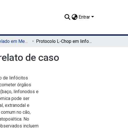
Entrar
TCC - Bacharelado em Medicina Veterinária (UAG)
Protocolo L-Chop em linfoma multicêntrico canino: relato de caso
relato de caso
 de linfócitos
acometer órgãos
(baço, linfonodos e
tômica pode ser
al, extranodal e
s comum no cão,
topoiética. No
 observados incluem