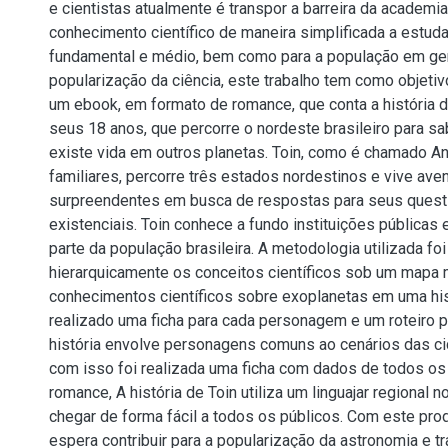
e cientistas atualmente é transpor a barreira da academia
conhecimento científico de maneira simplificada a estud
fundamental e médio, bem como para a população em gera
popularização da ciência, este trabalho tem como objeti
um ebook, em formato de romance, que conta a história d
seus 18 anos, que percorre o nordeste brasileiro para s
existe vida em outros planetas. Toin, como é chamado A
familiares, percorre três estados nordestinos e vive ave
surpreendentes em busca de respostas para seus ques
existenciais. Toin conhece a fundo instituições públicas
parte da população brasileira. A metodologia utilizada foi
hierarquicamente os conceitos científicos sob um mapa m
conhecimentos científicos sobre exoplanetas em uma hist
realizado uma ficha para cada personagem e um roteiro p
história envolve personagens comuns ao cenários das ci
com isso foi realizada uma ficha com dados de todos o
romance, A história de Toin utiliza um linguajar regional n
chegar de forma fácil a todos os públicos. Com este pro
espera contribuir para a popularização da astronomia e tr