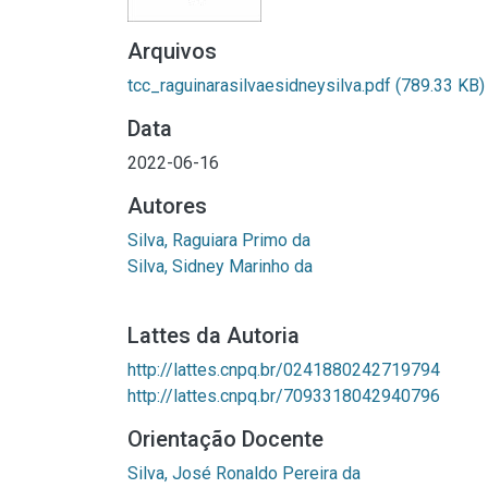
Arquivos
tcc_raguinarasilvaesidneysilva.pdf
(789.33 KB)
Data
2022-06-16
Autores
Silva, Raguiara Primo da
Silva, Sidney Marinho da
Lattes da Autoria
http://lattes.cnpq.br/0241880242719794
http://lattes.cnpq.br/7093318042940796
Orientação Docente
Silva, José Ronaldo Pereira da