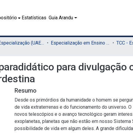
ositório
Estatísticas
Guia Arandu
02.2 - Especialização (UAEADTec)
Especialização em Ensino de Astronomia (UAEADTec)
aradidático para divulgação ci
rdestina
Resumo
Desde os primórdios da humanidade o homem se pergunt
de vida extraterrenas e do funcionamento do universo. O
novos telescópios e o avanço tecnológico geram interes
exoplanetas, planetas que não estão em nosso Sistema S
possibilidade de vida em algum deles. A grande dificul