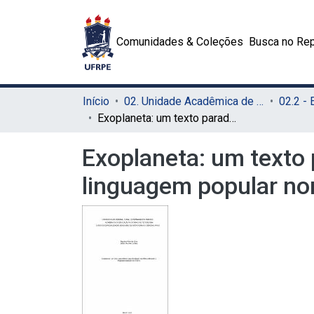
Comunidades & Coleções
Busca no Rep
Início
02. Unidade Acadêmica de Educação a Distância e Tecnologia (UAEADTec)
Exoplaneta: um texto paradidático para divulgação científica utilizando a linguagem popular nordestina
Exoplaneta: um texto p
linguagem popular no