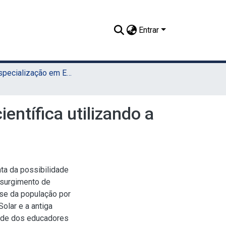
Entrar
TCC - Especialização em Ensino de Astronomia (UAEADTec)
entífica utilizando a
a da possibilidade
 surgimento de
se da população por
olar e a antiga
dade dos educadores