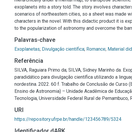
exoplanets into a story told. The story involves charact
scenarios of northeastern cities, so a sheet was made wit
characters in the novel. With this didactic product it is e
to the popularization of astronomy and overcome the barr
Palavras-chave
Exoplanetas
;
Divulgação científica
;
Romance
;
Material did
Referência
SILVA, Raguiara Primo da; SILVA, Sidney Marinho da. Exop
paradidático para divulgação científica utilizando a ling
nordestina. 2022. 60 f. Trabalho de Conclusão de Curso 
Ensino de Astronomia) – Unidade Acadêmica de Educação
Tecnologia, Universidade Federal Rural de Pernambuco, R
URI
https://repository.ufrpe.br/handle/123456789/5324
Identificador dARK