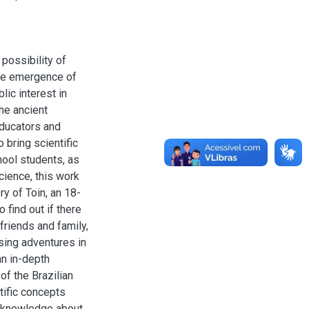
possibility of
 The emergence of
ic interest in
the ancient
 educators and
 bring scientific
hool students, as
science, this work
ry of Toin, an 18-
 find out if there
 friends and family,
ising adventures in
an in-depth
of the Brazilian
tific concepts
ic knowledge about