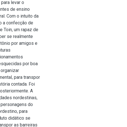
 para levar o
antes de ensino
l. Com o intuito da
vo a confecção de
e Toin, um rapaz de
aber se realmente
ntônio por amigos e
nturas
tionamentos
 esquecidas por boa
 organizar
ental, para transpor
ória contada. Foi
osteriormente. A
dades nordestinas,
s personagens do
ordestino, para
duto didático se
anspor as barreiras