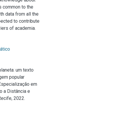
ers common to the
h data from all the
xpected to contribute
iers of academia.
ático
laneta: um texto
uagem popular
(Especialização em
 a Distância e
ecife, 2022.