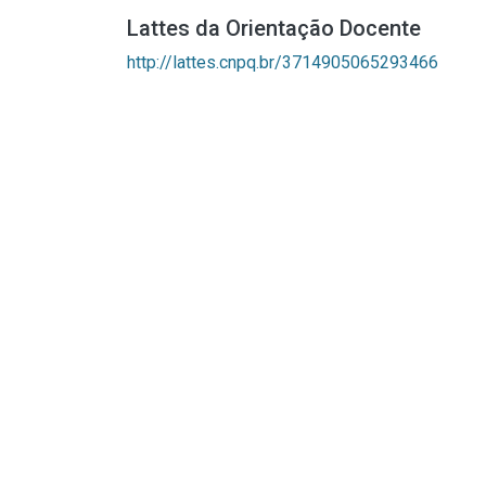
Lattes da Orientação Docente
http://lattes.cnpq.br/3714905065293466