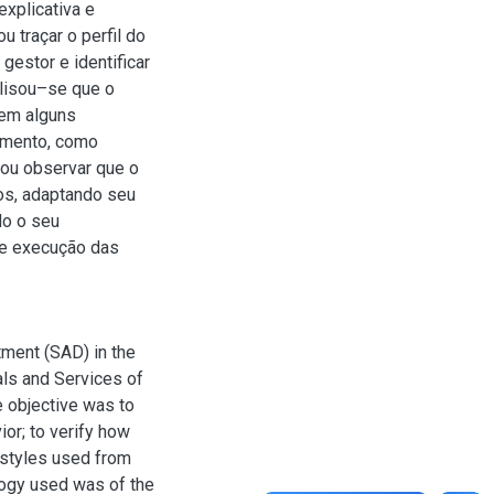
explicativa e
u traçar o perfil do
gestor e identificar
alisou–se que o
E em alguns
amento, como
nou observar que o
ios, adaptando seu
do o seu
de execução das
tment (SAD) in the
ls and Services of
 objective was to
or; to verify how
 styles used from
logy used was of the