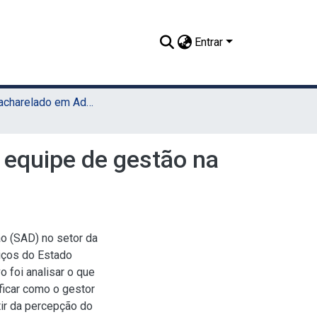
Entrar
TCC - Bacharelado em Administração Pública (UAEADTec)
 equipe de gestão na
ão (SAD) no setor da
iços do Estado
 foi analisar o que
ficar como o gestor
rtir da percepção do