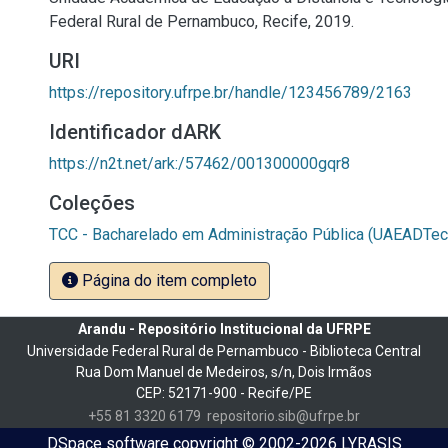
Federal Rural de Pernambuco, Recife, 2019.
URI
https://repository.ufrpe.br/handle/123456789/2163
Identificador dARK
https://n2t.net/ark:/57462/001300000gqr8
Coleções
TCC - Bacharelado em Administração Pública (UAEADTec
Página do item completo
Arandu - Repositório Institucional da UFRPE
Universidade Federal Rural de Pernambuco - Biblioteca Central
Rua Dom Manuel de Medeiros, s/n, Dois Irmãos
CEP: 52171-900 - Recife/PE
+55 81 3320 6179
repositorio.sib@ufrpe.br
DSpace software
copyright © 2002-2026
LYRASIS