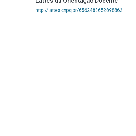
Lattes da Orientação Docente
http://lattes.cnpq.br/6562483652898862