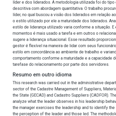
líder e dos liderados. A metodologia utilizada foi do tipo 
descritiva com abordagem quantitativa. O trabalho procuro
líder, no qual buscou a visão dos liderados em relação ao 
o estilo utilizado por ele a maturidade dos liderados. An
estilo de liderança utilizado varia conforme a situação. 
momentos é mais usado a tarefa e em outros o relacion
sugere a liderança situacional. Esse resultado proporcio
gestor é flexível na maneira de lidar com seus funcionár
estilo em concordância ao ambiente de trabalho e varian
comportamento conforme a maturidade e a capacidade 
tarefase do relacionamento por parte dos servidores.
Resumo em outro idioma
This research was carried out in the administrative depar
sector of the Cadastre Management of Suppliers, Materia
the State (GECAD) and Cadastro Suppliers (CADFOR). The
analyze what the leader observes in his leadership behavi
the manager exercises the leadership and to identify the
the perception of the leader and those led. The methodo