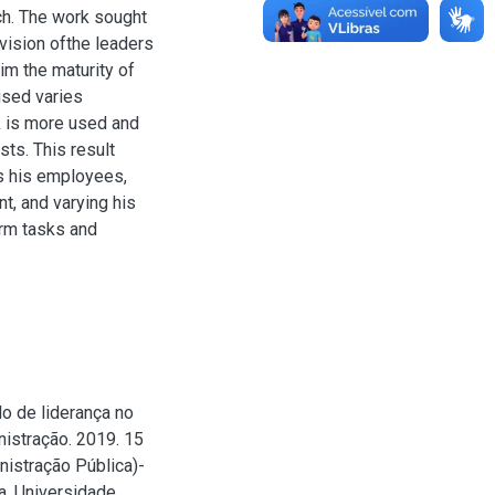
ch. The work sought
 vision ofthe leaders
him the maturity of
used varies
k is more used and
sts. This result
es his employees,
t, and varying his
orm tasks and
o de liderança no
istração. 2019. 15
nistração Pública)-
a, Universidade