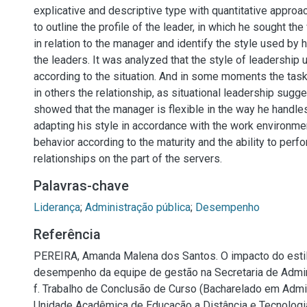
explicative and descriptive type with quantitative approa
to outline the profile of the leader, in which he sought the
in relation to the manager and identify the style used by 
the leaders. It was analyzed that the style of leadership 
according to the situation. And in some moments the tas
in others the relationship, as situational leadership sugge
showed that the manager is flexible in the way he handl
adapting his style in accordance with the work environmen
behavior according to the maturity and the ability to perf
relationships on the part of the servers.
Palavras-chave
Liderança
;
Administração pública
;
Desempenho
Referência
PEREIRA, Amanda Malena dos Santos. O impacto do estil
desempenho da equipe de gestão na Secretaria de Admin
f. Trabalho de Conclusão de Curso (Bacharelado em Admi
Unidade Acadêmica de Educação a Distância e Tecnologi