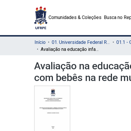
Comunidades & Coleções
Busca no Rep
Início
01. Universidade Federal Rural de Pernambuco - UFRPE (Sede)
01.1 -
Avaliação na educação infantil: caminhos e desafios da prática avaliativa com bebês na rede municipal do Recife
Avaliação na educação 
com bebês na rede mu