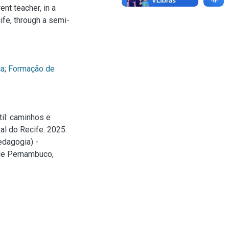
ent teacher, in a
ife, through a semi-
ca
;
Formação de
til: caminhos e
al do Recife. 2025.
edagogia) -
de Pernambuco,