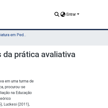
Entrar
TCC - Licenciatura em Pedagogia (Sede)
da prática avaliativa
iva em uma turma de
ca, procurou-se
liação na Educação
teórico
, Luckesi (2011),