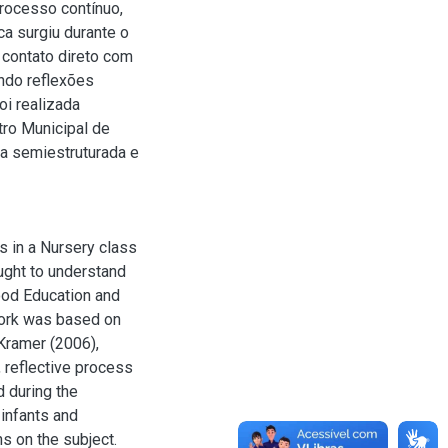
rocesso contínuo,
ca surgiu durante o
 contato direto com
ndo reflexões
foi realizada
ro Municipal de
ta semiestruturada e
 in a Nursery class
ought to understand
ood Education and
ework was based on
Kramer (2006),
reflective process
d during the
 infants and
ns on the subject.