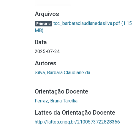
Arquivos
tcc_barbaraclaudianedasilva.pdf
(1.15
Primário
MB)
Data
2025-07-24
Autores
Silva, Bárbara Claudiane da
Orientação Docente
Ferraz, Bruna Tarcília
Lattes da Orientação Docente
http://lattes.cnpq.br/2100573722828366