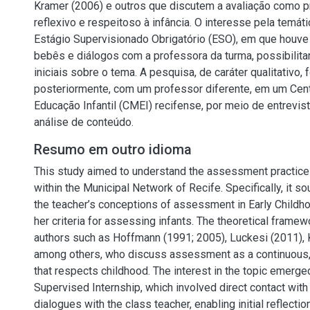
Kramer (2006) e outros que discutem a avaliação como p
reflexivo e respeitoso à infância. O interesse pela temáti
Estágio Supervisionado Obrigatório (ESO), em que houve
bebês e diálogos com a professora da turma, possibilita
iniciais sobre o tema. A pesquisa, de caráter qualitativo, 
posteriormente, com um professor diferente, em um Cent
Educação Infantil (CMEI) recifense, por meio de entrevis
análise de conteúdo.
Resumo em outro idioma
This study aimed to understand the assessment practices
within the Municipal Network of Recife. Specifically, it s
the teacher’s conceptions of assessment in Early Childh
her criteria for assessing infants. The theoretical fram
authors such as Hoffmann (1991; 2005), Luckesi (2011), 
among others, who discuss assessment as a continuous, 
that respects childhood. The interest in the topic emerge
Supervised Internship, which involved direct contact with
dialogues with the class teacher, enabling initial reflectio