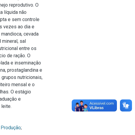
ejo reprodutivo. O
a líquida não
pta e sem controle
 vezes ao dia e
e mandioca, cevada
 mineral, sal
tricional entre os
io de ração. O
rolada e inseminação
ona, prostaglandina e
grupos nutricionais,
iteiro mensal e o
has. O estágio
raduação e
leite.
- Produção
;