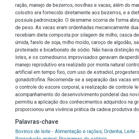
ração, manejo de bezerros, novilhas e vacas, além do man
colostro era fornecido diretamente aos bezerros, e a diet
possuía padronização. O desmame ocorria de forma abru
de peso. As vacas eram ordenhadas mecanicamente duas
recebiam dieta composta por silagem de milho, casca d
úmida, farelo de soja, milho moído, caroço de algodão, sal
proteinado e bicarbonato de sódio. Não havia distinção nu
lotes, e os comedouros improvisados geravam desperdíc
manejo reprodutivo era realizado por monta natural cont
artificial em tempo fixo, com uso de estradiol, progester
gonadotrofina. Recomenda-se a separação das vacas em 
o controle do escore corporal, a realização de controle le
acompanhamento do desenvolvimento ponderal das novil
permitiu a aplicação dos conhecimentos adquiridos na g
proporcionou uma vivência prática da cadeia produtiva do 
Palavras-chave
Bovinos de leite - Alimentação e rações
;
Ordenha
;
Leite 
Reprodução animal
;
Programas de estágio