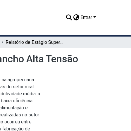
Entrar
Relatório de Estágio Supervisionado Obrigatório - Rancho Alta Tensão
Rancho Alta Tensão
 na agropecuária
s do setor rural.
dutividade média, a
baixa eficiência
 alimentação e
 realizadas no setor
io ocorreu entre
a fabricação de