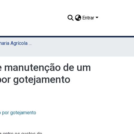
Entrar
TCC - Engenharia Agrícola e Ambiental (Sede)
o e manutenção de um
por gotejamento
o por gotejamento
va entre os custos de