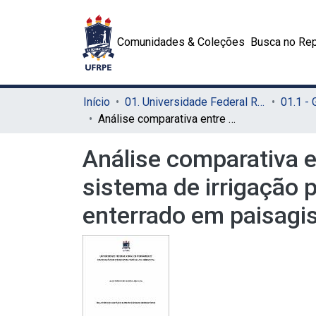
Comunidades & Coleções
Busca no Rep
Início
01. Universidade Federal Rural de Pernambuco - UFRPE (Sede)
01.1 -
Análise comparativa entre os custos de instalação e manutenção de um sistema de irrigação por aspersão escamoteável e por gotejamento enterrado em paisagismo
Análise comparativa 
sistema de irrigação
enterrado em paisag