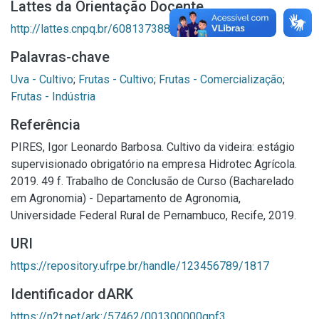
Lattes da Orientação Docente
http://lattes.cnpq.br/6081373885915842
Palavras-chave
Uva - Cultivo
;
Frutas - Cultivo
;
Frutas - Comercialização
;
Frutas - Indústria
Referência
PIRES, Igor Leonardo Barbosa. Cultivo da videira: estágio
supervisionado obrigatório na empresa Hidrotec Agrícola.
2019. 49 f. Trabalho de Conclusão de Curso (Bacharelado
em Agronomia) - Departamento de Agronomia,
Universidade Federal Rural de Pernambuco, Recife, 2019.
URI
https://repository.ufrpe.br/handle/123456789/1817
Identificador dARK
https://n2t.net/ark:/57462/001300000gpf3