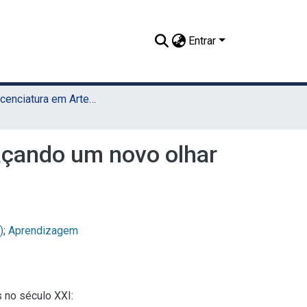
Entrar
TCC - Licenciatura em Artes Visuais (UAEADTec)
raçando um novo olhar
)
;
Aprendizagem
s no século XXI: