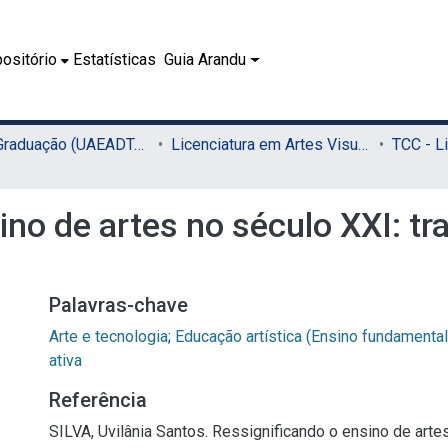
ositório
Estatísticas
Guia Arandu
02.1 - Graduação (UAEADTec)
Licenciatura em Artes Visuais (UAEADTec)
ino de artes no século XXI: t
Palavras-chave
Arte e tecnologia
;
Educação artística (Ensino fundamental
ativa
Referência
SILVA, Uvilânia Santos. Ressignificando o ensino de arte