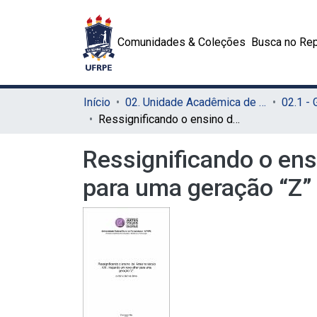
Comunidades & Coleções
Busca no Rep
Início
02. Unidade Acadêmica de Educação a Distância e Tecnologia (UAEADTec)
Ressignificando o ensino de artes no século XXI: traçando um novo olhar para uma geração “Z”
Ressignificando o ens
para uma geração “Z”