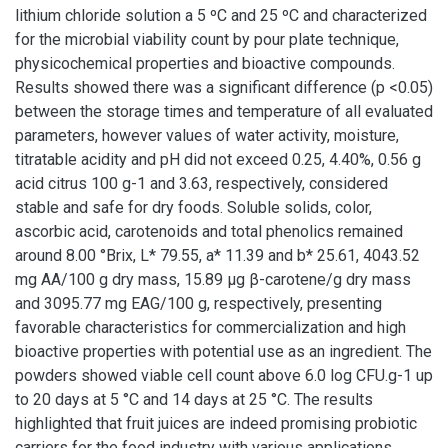
lithium chloride solution a 5 ºC and 25 ºC and characterized
for the microbial viability count by pour plate technique,
physicochemical properties and bioactive compounds.
Results showed there was a significant difference (p <0.05)
between the storage times and temperature of all evaluated
parameters, however values of water activity, moisture,
titratable acidity and pH did not exceed 0.25, 4.40%, 0.56 g
acid citrus 100 g-1 and 3.63, respectively, considered
stable and safe for dry foods. Soluble solids, color,
ascorbic acid, carotenoids and total phenolics remained
around 8.00 °Brix, L* 79.55, a* 11.39 and b* 25.61, 4043.52
mg AA/100 g dry mass, 15.89 μg β-carotene/g dry mass
and 3095.77 mg EAG/100 g, respectively, presenting
favorable characteristics for commercialization and high
bioactive properties with potential use as an ingredient. The
powders showed viable cell count above 6.0 log CFU.g-1 up
to 20 days at 5 °C and 14 days at 25 °C. The results
highlighted that fruit juices are indeed promising probiotic
carriers for the food industry with various applications.