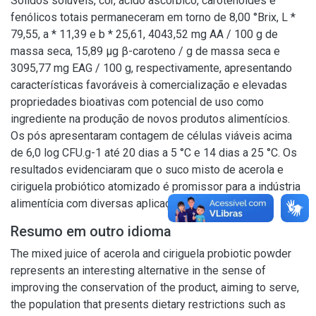
Sólidos solúveis, cor, ácido ascórbico, carotenóides e
fenólicos totais permaneceram em torno de 8,00 °Brix, L *
79,55, a * 11,39 e b * 25,61, 4043,52 mg AA / 100 g de
massa seca, 15,89 μg β-caroteno / g de massa seca e
3095,77 mg EAG / 100 g, respectivamente, apresentando
características favoráveis à comercialização e elevadas
propriedades bioativas com potencial de uso como
ingrediente na produção de novos produtos alimentícios.
Os pós apresentaram contagem de células viáveis acima
de 6,0 log CFU.g-1 até 20 dias a 5 °C e 14 dias a 25 °C. Os
resultados evidenciaram que o suco misto de acerola e
ciriguela probiótico atomizado é promissor para a indústria
alimentícia com diversas aplicações.
Resumo em outro idioma
The mixed juice of acerola and ciriguela probiotic powder
represents an interesting alternative in the sense of
improving the conservation of the product, aiming to serve,
the population that presents dietary restrictions such as