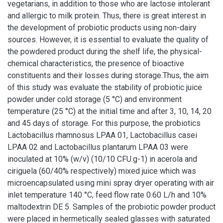
vegetarians, in addition to those who are lactose intolerant
and allergic to milk protein. Thus, there is great interest in
the development of probiotic products using non-dairy
sources. However, it is essential to evaluate the quality of
the powdered product during the shelf life, the physical-
chemical characteristics, the presence of bioactive
constituents and their losses during storage.Thus, the aim
of this study was evaluate the stability of probiotic juice
powder under cold storage (5 °C) and environment
temperature (25 °C) at the initial time and after 3, 10, 14, 20
and 45 days of storage. For this purpose, the probiotics
Lactobacillus rhamnosus LPAA 01, Lactobacillus casei
LPAA 02 and Lactobacillus plantarum LPAA 03 were
inoculated at 10% (w/v) (10/10 CFU.g-1) in acerola and
ciriguela (60/40% respectively) mixed juice which was
microencapsulated using mini spray dryer operating with air
inlet temperature 140 °C, feed flow rate 0.60 L/h and 10%
maltodextrin DE 5. Samples of the probiotic powder product
were placed in hermetically sealed glasses with saturated