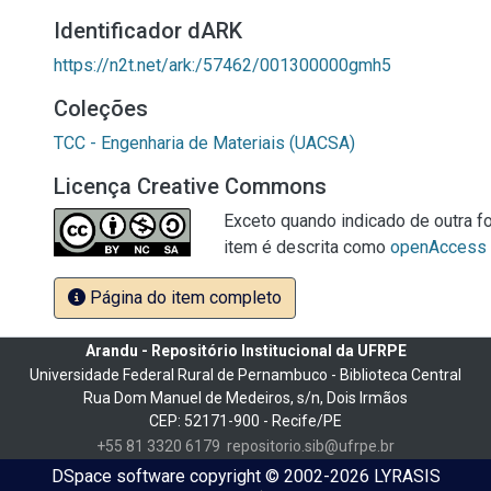
Identificador dARK
https://n2t.net/ark:/57462/001300000gmh5
Coleções
TCC - Engenharia de Materiais (UACSA)
Licença Creative Commons
Exceto quando indicado de outra fo
item é descrita como
openAccess
Página do item completo
Arandu - Repositório Institucional da UFRPE
Universidade Federal Rural de Pernambuco - Biblioteca Central
Rua Dom Manuel de Medeiros, s/n, Dois Irmãos
CEP: 52171-900 - Recife/PE
+55 81 3320 6179
repositorio.sib@ufrpe.br
DSpace software
copyright © 2002-2026
LYRASIS