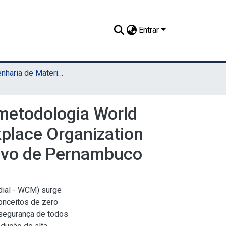
Entrar
TCC - Engenharia de Materiais (UACSA)
 metodologia World
place Organization
ivo de Pernambuco
dial - WCM) surge
onceitos de zero
 segurança de todos