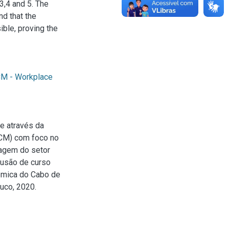
3,4 and 5. The
nd that the
ible, proving the
M - Workplace
e através da
WCM) com foco no
tagem do setor
lusão de curso
êmica do Cabo de
uco, 2020.