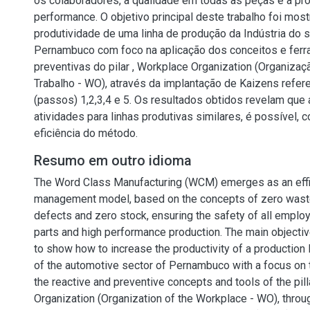
os colaboradores, a qualidade em todas as peças e a pro
performance. O objetivo principal deste trabalho foi most
produtividade de uma linha de produção da Indústria do 
Pernambuco com foco na aplicação dos conceitos e ferr
preventivas do pilar , Workplace Organization (Organiza
Trabalho - WO), através da implantação de Kaizens refer
(passos) 1,2,3,4 e 5. Os resultados obtidos revelam que
atividades para linhas produtivas similares, é possível,
eficiência do método.
Resumo em outro idioma
The Word Class Manufacturing (WCM) emerges as an effic
management model, based on the concepts of zero waste
defects and zero stock, ensuring the safety of all employe
parts and high performance production. The main objectiv
to show how to increase the productivity of a production l
of the automotive sector of Pernambuco with a focus on t
the reactive and preventive concepts and tools of the pil
Organization (Organization of the Workplace - WO), throu