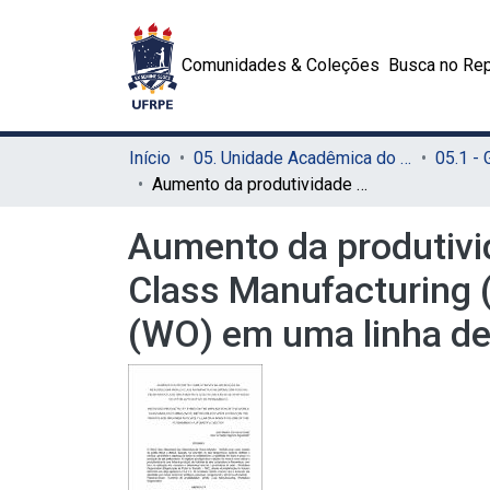
Comunidades & Coleções
Busca no Rep
Início
05. Unidade Acadêmica do Cabo de Santo Agostinho (UACSA)
05.1 -
Aumento da produtividade através da aplicação da metodologia World Class Manufacturing (WCM) com foco no pilar Workplace Organization (WO) em uma linha de montagem do setor automotivo de Pernambuco
Aumento da produtivi
Class Manufacturing 
(WO) em uma linha d