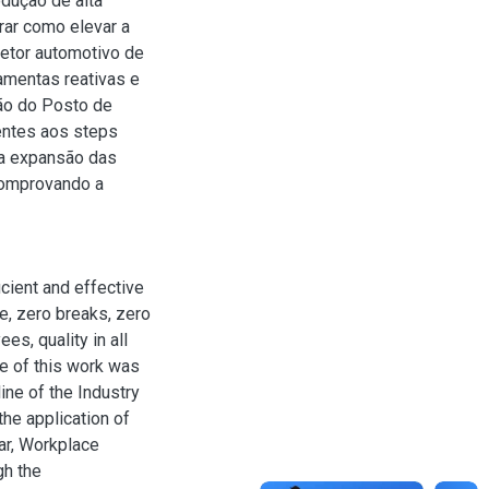
dução de alta
rar como elevar a
setor automotivo de
amentas reativas e
ção do Posto de
entes aos steps
 a expansão das
 comprovando a
ient and effective
, zero breaks, zero
es, quality in all
e of this work was
ine of the Industry
he application of
lar, Workplace
gh the