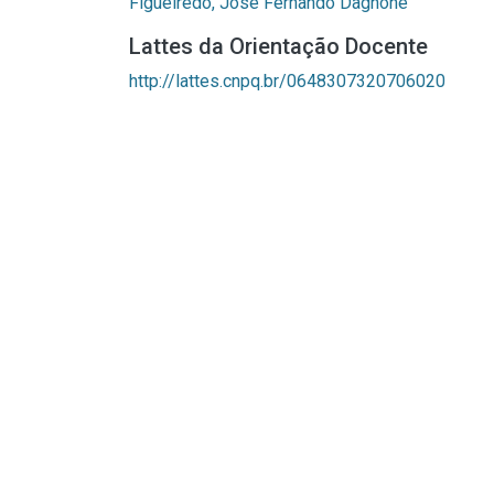
Figueiredo, José Fernando Dagnone
Lattes da Orientação Docente
http://lattes.cnpq.br/0648307320706020