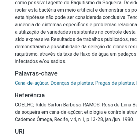
como possível agente do Raquitismo da Soqueira. Devido
isolar esta bactéria em meio artificial e demonstrar os p
esta hipótese não pode ser considerada conclusiva. Ten
ausência de sintomas específicos e problemas relaciona
a utilização de variedades resistentes no controle dest
sido expressiva Resultados de trabalhos publicados, re
demonstraram a possibilidade da seleção de clones res
raquitismo, através da taxa de fluxo de água em pedaço
infectados e/ou sadios.
Palavras-chave
Cana-de-açúcar
;
Doenças de plantas
;
Pragas de plantas
;
Referência
COELHO, Rildo Sartori Barbosa; RAMOS, Rosa de Lima Be
da soqueira em cana-de-açúcar; etiologia e controle atrav
Cadernos Ômega, Recife, v.4, n.1, p.13-28, jan./jun. 1980.
URI