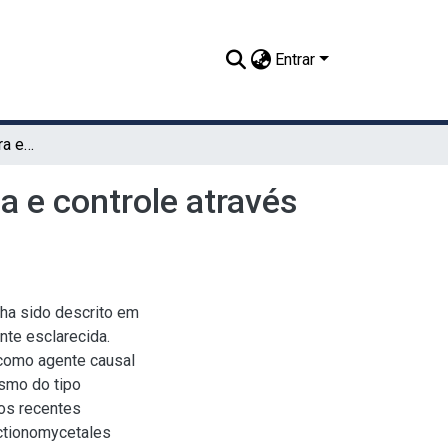
Entrar
Raquitismo da soqueira em cana-de-açucar; etiologia e controle através da resistência
a e controle através
ha sido descrito em
nte esclarecida.
 como agente causal
ismo do tipo
os recentes
ctionomycetales