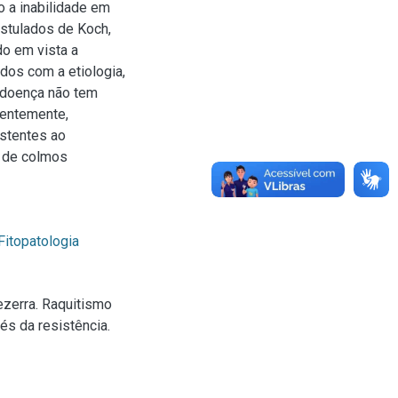
 a inabilidade em
ostulados de Koch,
do em vista a
dos com a etiologia,
a doença não tem
centemente,
istentes ao
s de colmos
Fitopatologia
zerra. Raquitismo
és da resistência.