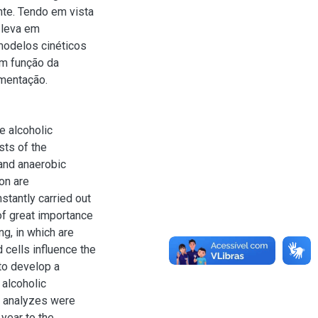
nte. Tendo em vista
 leva em
modelos cinéticos
em função da
rmentação.
he alcoholic
sts of the
 and anaerobic
on are
tantly carried out
of great importance
ng, in which are
cells influence the
to develop a
 alcoholic
nd analyzes were
 year to the