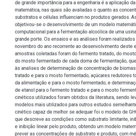
de grande importância para a engenharia é a aplicação 
matemática, nas quais são avaliadas o quanto as concen
substratos e células influenciam no produtos gerados. A
objetivou-se o desenvolvimento de um modelo matemáti
computacional para a fermentação alcoólica de uma usina
grande porte. Os ensaios e as análises foram realizados
novembro do ano recorrente ao desenvolvimento deste e
amostras coletadas foram do fermento tratado, do mosto
do mosto fermentado de cada dorna de fermentação, qu
às analises de determinação de concentração de biomas
tratado e para o mosto fermentado; açúcares redutores t
da alimentação e para o mosto fermentado; e determina
de etanol para o fermento tratado e para o mosto ferme
cinéticos utilizados foram obtidos da literatura, sendo l
modelos mais utilizados para outros estudos semelhant
cinético capaz de melhor se adequar foi o modelo de G
que descreve as condições como substrato limitante, ini
e inibição linear pelo produto, obtendo um modelo mate
prever as concentrações de substrato e produto, com m