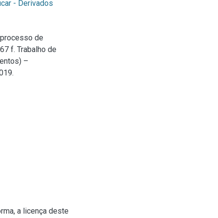
car - Derivados
 processo de
67 f. Trabalho de
entos) –
019.
rma, a licença deste