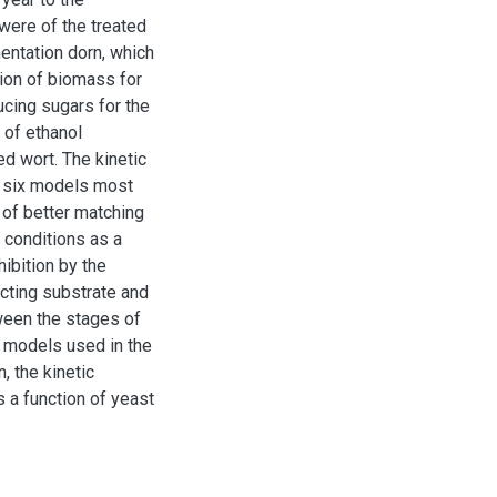
were of the treated
entation dorn, which
ion of biomass for
ucing sugars for the
 of ethanol
ed wort. The kinetic
e six models most
 of better matching
conditions as a
hibition by the
cting substrate and
ween the stages of
c models used in the
, the kinetic
 a function of yeast