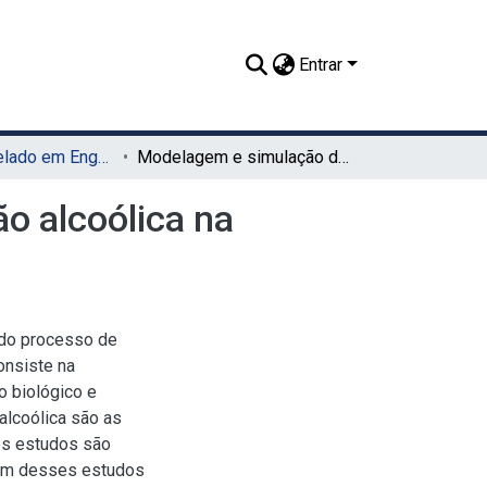
Entrar
TCC - Bacharelado em Engenharia de Alimentos (UAG)
Modelagem e simulação do processo de fermentação alcoólica na indústria sucroalcooleira
o alcoólica na
 do processo de
onsiste na
o biológico e
alcoólica são as
os estudos são
 Um desses estudos