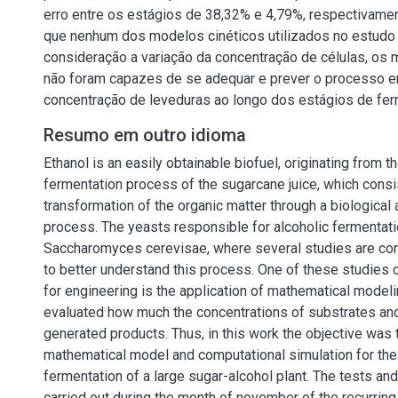
erro entre os estágios de 38,32% e 4,79%, respectivame
que nenhum dos modelos cinéticos utilizados no estudo
consideração a variação da concentração de células, os 
não foram capazes de se adequar e prever o processo 
concentração de leveduras ao longo dos estágios de fe
Resumo em outro idioma
Ethanol is an easily obtainable biofuel, originating from t
fermentation process of the sugarcane juice, which consi
transformation of the organic matter through a biological
process. The yeasts responsible for alcoholic fermentati
Saccharomyces cerevisae, where several studies are cons
to better understand this process. One of these studies 
for engineering is the application of mathematical modeli
evaluated how much the concentrations of substrates and 
generated products. Thus, in this work the objective was 
mathematical model and computational simulation for the
fermentation of a large sugar-alcohol plant. The tests a
carried out during the month of november of the recurring