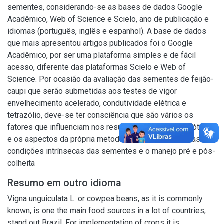
sementes, considerando-se as bases de dados Google
Acadêmico, Web of Science e Scielo, ano de publicação e
idiomas (português, inglês e espanhol). A base de dados
que mais apresentou artigos publicados foi o Google
Acadêmico, por ser uma plataforma simples e de fácil
acesso, diferente das plataformas Scielo e Web of
Science. Por ocasião da avaliação das sementes de feijão-
caupi que serão submetidas aos testes de vigor
envelhecimento acelerado, condutividade elétrica e
tetrazólio, deve-se ter consciência que são vários os
fatores que influenciam nos resultados; não só o genótipo
e os aspectos da própria metodologia, mas também as
condições intrínsecas das sementes e o manejo pré e pós-
colheita
Resumo em outro idioma
Vigna unguiculata L. or cowpea beans, as it is commonly
known, is one the main food sources in a lot of countries,
stand out Brazil. For implementation of crops it is