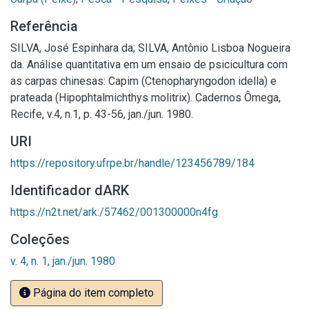
Referência
SILVA, José Espinhara da; SILVA, Antônio Lisboa Nogueira
da. Análise quantitativa em um ensaio de psicicultura com
as carpas chinesas: Capim (Ctenopharyngodon idella) e
prateada (Hipophtalmichthys molitrix). Cadernos Ômega,
Recife, v.4, n.1, p. 43-56, jan./jun. 1980.
URI
https://repository.ufrpe.br/handle/123456789/184
Identificador dARK
https://n2t.net/ark:/57462/001300000n4fg
Coleções
v. 4, n. 1, jan./jun. 1980
Página do item completo