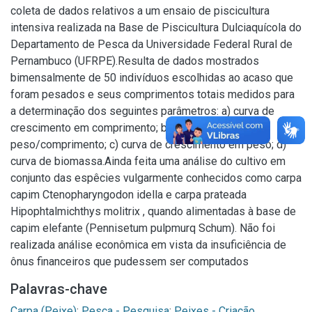
coleta de dados relativos a um ensaio de piscicultura
intensiva realizada na Base de Piscicultura Dulciaquícola do
Departamento de Pesca da Universidade Federal Rural de
Pernambuco (UFRPE).Resulta de dados mostrados
bimensalmente de 50 indivíduos escolhidas ao acaso que
foram pesados e seus comprimentos totais medidos para
a determinação dos seguintes parâmetros: a) curva de
crescimento em comprimento; b) relação
peso/comprimento; c) curva de crescimento em peso; d)
curva de biomassa.Ainda feita uma análise do cultivo em
conjunto das espêcies vulgarmente conhecidos como carpa
capim Ctenopharyngodon idella e carpa prateada
Hipophtalmichthys molitrix , quando alimentadas à base de
capim elefante (Pennisetum pulpmurq Schum). Não foi
realizada análise econômica em vista da insuficiência de
ônus financeiros que pudessem ser computados
Palavras-chave
Carpa (Peixe)
;
Pesca - Pesquisa
;
Peixes - Criação