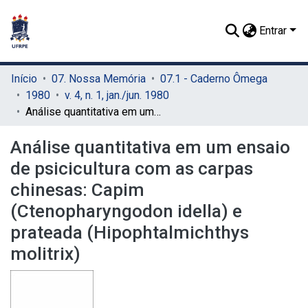
Entrar
Início
07. Nossa Memória
07.1 - Caderno Ômega
1980
v. 4, n. 1, jan./jun. 1980
Análise quantitativa em um ensaio de psicicultura com as carpas chinesas: Capim (Ctenopharyngodon idella) e prateada (Hipophtalmichthys molitrix)
Análise quantitativa em um ensaio
de psicicultura com as carpas
chinesas: Capim
(Ctenopharyngodon idella) e
prateada (Hipophtalmichthys
molitrix)