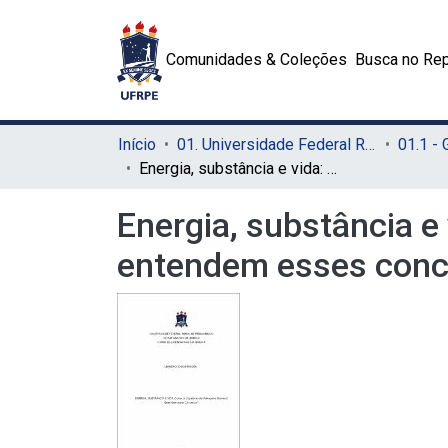
Comunidades & Coleções
Busca no Rep
Início
01. Universidade Federal Rural de Pernambuco - UFRPE (Sede)
01.1 -
Energia, substância e vida: como os jogadores de videogame (gamers) entendem esses conceitos?
Energia, substância 
entendem esses conc