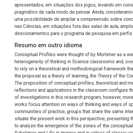
apresentados, em situações dos jogos, levando em cons
pragmático de cada modo de pensar. Ainda, consideram
uma possibilidade de ampliar a compreensão sobre con
nas Ciências, em situações fora das salas de aula, ampl
direcionamentos para o programa de pesquisa em perfis 
Resumo em outro idioma
Conceptual Profiles were thought of by Mortimer as a wa
heterogeneity of thinking in Science classrooms and, ov
to rely on a theoretical and methodological framework tha
the proposal as a theory of learning, the Theory of the Co
The proposition of conceptual profiles, theoretical and m
reflections and applications in the classroom configure t
of investigations in this research program, however, mor
works focus attention on ways of thinking and ways of sp
communities of practice, groups that share the same inte
situate the present work in this perspective, presenting t
to analyze the emergence of the zones of the conceptual 
Substance and Life in images and in videos of classic v