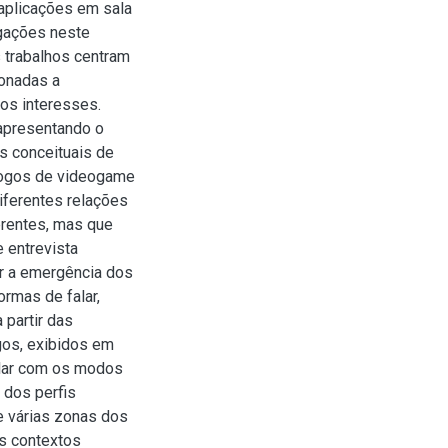
 aplicações em sala
igações neste
 trabalhos centram
ionadas a
os interesses.
 apresentando o
is conceituais de
jogos de videogame
iferentes relações
erentes, mas que
 entrevista
r a emergência dos
ormas de falar,
 partir das
gos, exibidos em
alar com os modos
 dos perfis
e várias zonas dos
s contextos