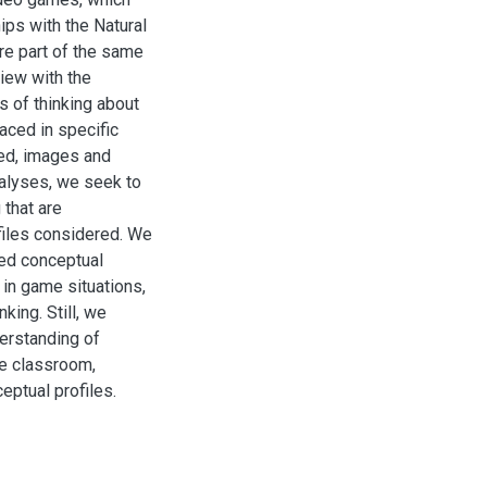
ips with the Natural
are part of the same
iew with the
 of thinking about
aced in specific
ted, images and
nalyses, we seek to
 that are
files considered. We
ted conceptual
 in game situations,
king. Still, we
derstanding of
he classroom,
eptual profiles.