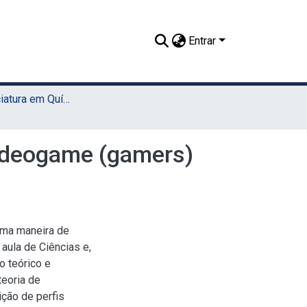
Entrar
TCC - Licenciatura em Química (Sede)
videogame (gamers)
uma maneira de
ula de Ciências e,
o teórico e
eoria de
ição de perfis