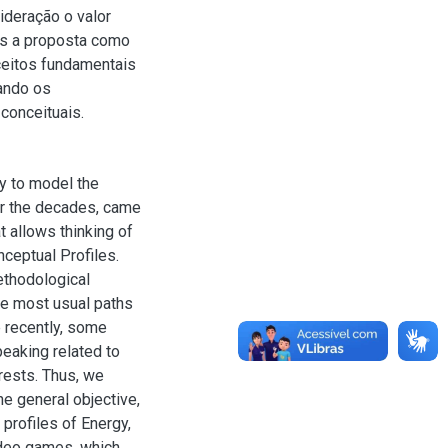
ideração o valor
os a proposta como
ceitos fundamentais
iando os
conceituais.
y to model the
er the decades, came
t allows thinking of
nceptual Profiles.
ethodological
he most usual paths
e recently, some
eaking related to
rests. Thus, we
he general objective,
profiles of Energy,
ideo games, which