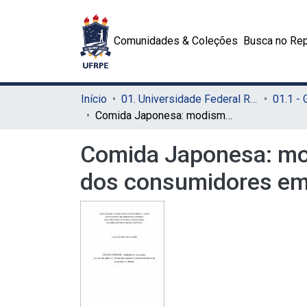
Comunidades & Coleções
Busca no Rep
Início
01. Universidade Federal Rural de Pernambuco - UFRPE (Sede)
01.1 -
Comida Japonesa: modismo ou adaptação. Um estudo sobre os hábitos dos consumidores em um bairro da Zona Norte do Recife
Comida Japonesa: mo
dos consumidores em 