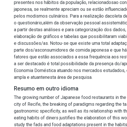
presentes nos hábitos da população, relacionadosao c
japonesa, se realmente apreciam ou se estão influenciad
pelos modismos culinários. Para a realização dacoleta d
o questionário,além da observação pessoal assistemática
a partir destas análises e para categorização dos dados
elaboração de gráficos e tabelas que possibilitaram viabi
e discussões/as. Notou-se que existe uma total adaptaç
parte dos/asconsumidores de comida japonesa e que h
fatores que estão associados a essa frequência aos rest
a ser destacado é total possibilidade da presença do/ap
Economia Doméstica atuando nos mercados estudados,
ampla e atuantenesta área de pesquisa.
Resumo em outro idioma
The growing number of Japanese food restaurants in the n
city of Recife, the breaking of paradigms regarding the ta
gastronomic specificity, as well as its relationship with
eating habits of diners justifies the elaboration of this w
study the fads and food adaptations present in the habits