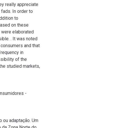
y really appreciate
 fads. In order to
ddition to
based on these
s were elaborated
ble. . It was noted
d consumers and that
 frequency in
sibility of the
he studied markets,
nsumidores -
o ou adaptação. Um
o da Zona Norte do