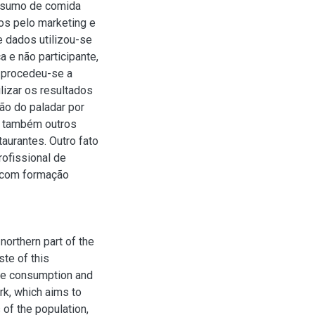
onsumo de comida
os pelo marketing e
e dados utilizou-se
 e não participante,
, procedeu-se a
lizar os resultados
ão do paladar por
á também outros
aurantes. Outro fato
rofissional de
 com formação
orthern part of the
ste of this
 the consumption and
ork, which aims to
 of the population,