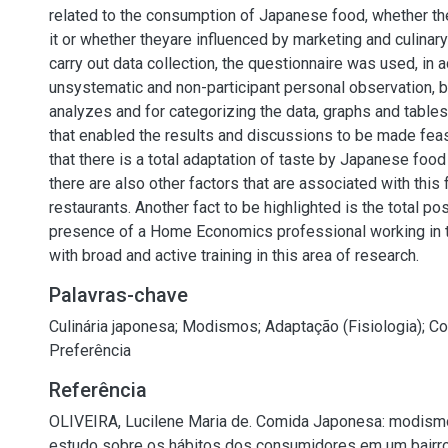
related to the consumption of Japanese food, whether the
it or whether theyare influenced by marketing and culinary
carry out data collection, the questionnaire was used, in a
unsystematic and non-participant personal observation, 
analyzes and for categorizing the data, graphs and table
that enabled the results and discussions to be made feasi
that there is a total adaptation of taste by Japanese foo
there are also other factors that are associated with this
restaurants. Another fact to be highlighted is the total pos
presence of a Home Economics professional working in t
with broad and active training in this area of research.
Palavras-chave
Culinária japonesa
;
Modismos
;
Adaptação (Fisiologia)
;
Co
Preferência
Referência
OLIVEIRA, Lucilene Maria de. Comida Japonesa: modism
estudo sobre os hábitos dos consumidores em um bairr