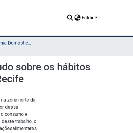
Entrar
TCC - Economia Doméstica (Sede)
do sobre os hábitos
ecife
 na zona norte da
bor dessa
m o consumo e
 deste trabalho, o
taçõesalimentares