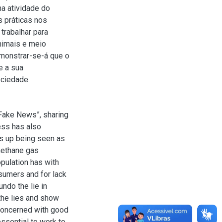
na atividade do
 práticas nos
trabalhar para
nimais e meio
monstrar-se-á que o
e a sua
ciedade.
“Fake News”, sharing
ess has also
ds up being seen as
methane gas
opulation has with
sumers and for lack
undo the lie in
the lies and show
 concerned with good
essential to work to