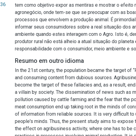
.36
tem como objetivo expor as mentiras e mostrar o efeito 
agronegócio, onde tem-se que se preocupar com as boas
processos que envolvem a produção animal. É primordial 
informar seus consumidores sobre a real situação dos a
ambiente quando estes interagem com o Agro. Isto é, de
produtor rural não está alheio a atual situação do planeta 
responsabilidade com o consumidor, meio ambiente e so
Resumo em outro idioma
In the 21st century, the population became the target of 
and consuming content from dubious sources. Agribusin
become the target of these fallacies and, as a result, en
a villain by society. The dissemination of news such as 
pollution caused by cattle farming and the fear that the p
meat consumption end up taking root in the minds of con
of information from reliable sources. It is very difficult to 
people's minds. Thus, the present study aims to expose 
the effect on agribusiness activity, where one has to be
practices in processes involving animal production. It is 