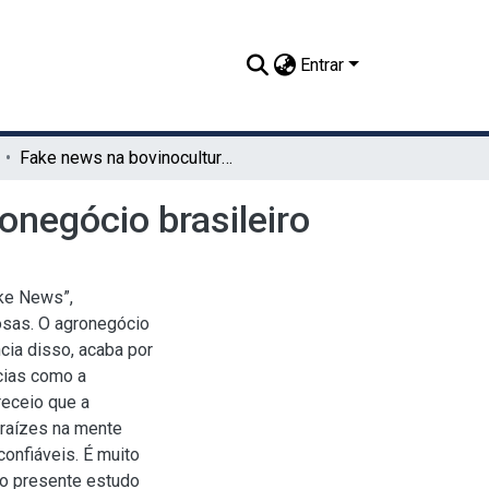
Entrar
Fake news na bovinocultura e seus impactos no agronegócio brasileiro
onegócio brasileiro
ake News”,
osas. O agronegócio
cia disso, acaba por
ícias como a
receio que a
raízes na mente
onfiáveis. É muito
 o presente estudo