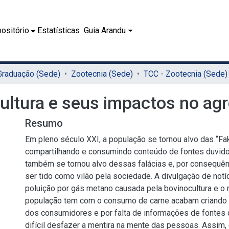
ositório
Estatísticas
Guia Arandu
 Graduação (Sede)
Zootecnia (Sede)
TCC - Zootecnia (Sede)
ltura e seus impactos no agr
Resumo
Em pleno século XXI, a população se tornou alvo das “F
compartilhando e consumindo conteúdo de fontes duvid
também se tornou alvo dessas falácias e, por consequên
ser tido como vilão pela sociedade. A divulgação de not
poluição por gás metano causada pela bovinocultura e o 
população tem com o consumo de carne acabam criando 
dos consumidores e por falta de informações de fontes c
difícil desfazer a mentira na mente das pessoas. Assim,