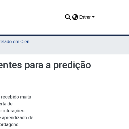
Entrar
TCC - Bacharelado em Ciência da Computação (Sede)
ntes para a predição
 recebido muita
rta de
r interações
e aprendizado de
bordagens