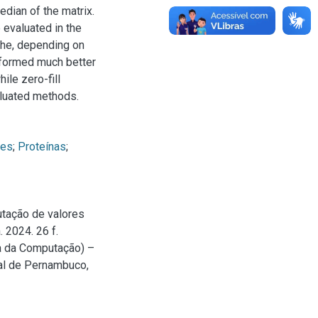
dian of the matrix.
 evaluated in the
the, depending on
rformed much better
ile zero-fill
aluated methods.
tes
;
Proteínas
;
utação de valores
 2024. 26 f.
a da Computação) –
al de Pernambuco,