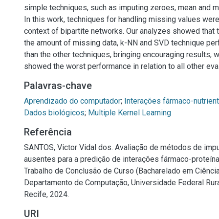
simple techniques, such as imputing zeroes, mean and me
In this work, techniques for handling missing values were
context of bipartite networks. Our analyzes showed that 
the amount of missing data, k-NN and SVD technique pe
than the other techniques, bringing encouraging results, wh
showed the worst performance in relation to all other ev
Palavras-chave
Aprendizado do computador
;
Interações fármaco-nutrien
Dados biológicos
;
Multiple Kernel Learning
Referência
SANTOS, Victor Vidal dos. Avaliação de métodos de imp
ausentes para a predição de interações fármaco-proteína.
Trabalho de Conclusão de Curso (Bacharelado em Ciênci
Departamento de Computação, Universidade Federal Rur
Recife, 2024.
URI