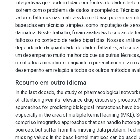
integrativas que podem lidar com fontes de dados hete
sofrem com o problema de dados incompletos. Técnicas 
valores faltosos nas matrizes kernel base podem ser uti
baseadas em técnicas simples, como imputação de zero
da matriz. Neste trabalho, foram avaliadas técnicas de t
faltosos no contexto de redes bipartidas. Nossas análi
dependendo da quantidade de dados faltantes, a técnic
um desempenho muito melhor do que as outras técnicas,
resultados animadores, enquanto o preenchimento zero a
desempenho em relação a todos os outros métodos ava
Resumo em outro idioma
In the last decade, the study of pharmacological networks
of attention given its relevance drug discovery process. 
approaches for predicting biological interactions have b
especially in the area of multiple kernel learning (MKL).
comprise integrative approaches that can handle hetero
sources, but suffer from the missing data problem. Tech
missing values in the base kernel matrices can be used, 