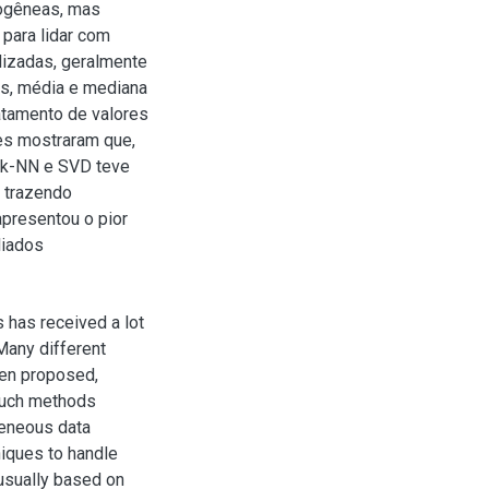
rogêneas, mas
para lidar com
lizadas, geralmente
s, média e mediana
ratamento de valores
ses mostraram que,
a k-NN e SVD teve
 trazendo
presentou o pior
liados
 has received a lot
Many different
een proposed,
 Such methods
geneous data
niques to handle
usually based on