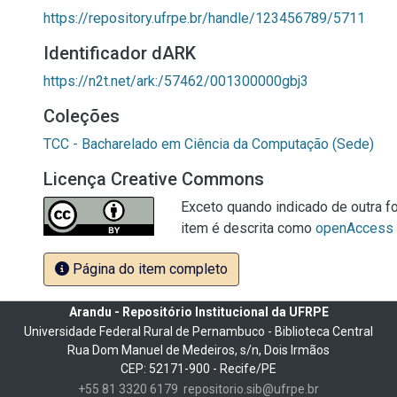
https://repository.ufrpe.br/handle/123456789/5711
Identificador dARK
https://n2t.net/ark:/57462/001300000gbj3
Coleções
TCC - Bacharelado em Ciência da Computação (Sede)
Licença Creative Commons
Exceto quando indicado de outra fo
item é descrita como
openAccess
Página do item completo
Arandu - Repositório Institucional da UFRPE
Universidade Federal Rural de Pernambuco - Biblioteca Central
Rua Dom Manuel de Medeiros, s/n, Dois Irmãos
CEP: 52171-900 - Recife/PE
+55 81 3320 6179
repositorio.sib@ufrpe.br