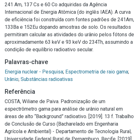
241 Am, 137 Cs e 60 Co adquiridas da Agência
Internacional de Energia Atômica (do inglês IAEA). A curva
de eficiência foi construída com fontes padrões de 241Am,
133Ba e 152Eu dopando amostras de solo. Os resultados
permitiram calcular as atividades do urânio pelos fótons de
aproximadamente 63 keV e 93 keV do 234Th, assumindo a
condição de equilíbrio radioativo secular.
Palavras-chave
Energia nuclear - Pesquisa
;
Espectrometria de raio gama
;
Urânio
;
Substâncias radioativas
Referência
COSTA, Wiliane de Paiva. Padronização de um
espectrômetro gama para análise de urânio natural em
áreas de alto “Background” radioativo. [2019]. 13 f. Trabalho
de Conclusão de Curso (Bacharelado em Engenharia
Agrícola e Ambiental) - Departamento de Tecnologia Rural,
Universidade Federal Rural de Pernambuco, Recife, [2019].