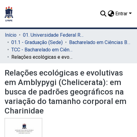
Entrar
Início
01. Universidade Federal Rural de Pernambuco - UFRPE (Sede)
01.1 - Graduação (Sede)
Bacharelado em Ciências Biológicas (Sede)
TCC - Bacharelado em Ciências Biológicas (Sede)
Relações ecológicas e evolutivas em Amblypygi (Chelicerata): em busca de padrões geográficos na variação do tamanho corporal em Charinidae
Relações ecológicas e evolutivas
em Amblypygi (Chelicerata): em
busca de padrões geográficos na
variação do tamanho corporal em
Charinidae