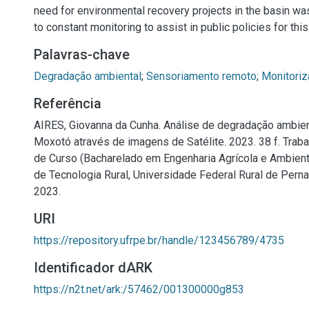
need for environmental recovery projects in the basin was 
to constant monitoring to assist in public policies for this
Palavras-chave
Degradação ambiental
;
Sensoriamento remoto
;
Monitoriz
Referência
AIRES, Giovanna da Cunha. Análise de degradação ambien
Moxotó através de imagens de Satélite. 2023. 38 f. Trab
de Curso (Bacharelado em Engenharia Agrícola e Ambien
de Tecnologia Rural, Universidade Federal Rural de Pern
2023.
URI
https://repository.ufrpe.br/handle/123456789/4735
Identificador dARK
https://n2t.net/ark:/57462/001300000g853