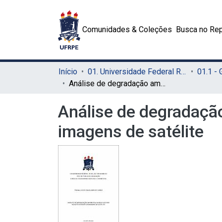
Comunidades & Coleções
Busca no Rep
Início
01. Universidade Federal Rural de Pernambuco - UFRPE (Sede)
01.1 -
Análise de degradação ambiental na bacia do Rio Moxotó através de imagens de satélite
Análise de degradação
imagens de satélite