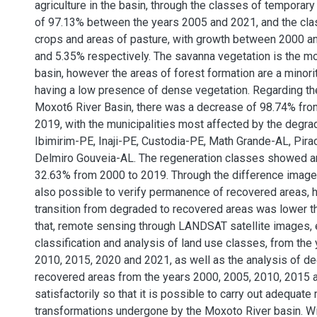
agriculture in the basin, through the classes of temporary
of 97.13% between the years 2005 and 2021, and the cla
crops and areas of pasture, with growth between 2000 a
and 5.35% respectively. The savanna vegetation is the mo
basin, however the areas of forest formation are a minorit
having a low presence of dense vegetation. Regarding th
Moxot6 River Basin, there was a decrease of 98.74% fro
2019, with the municipalities most affected by the degra
Ibimirim-PE, Inaji-PE, Custodia-PE, Math Grande-AL, Pir
Delmiro Gouveia-AL. The regeneration classes showed a
32.63% from 2000 to 2019. Through the difference image 
also possible to verify permanence of recovered areas, 
transition from degraded to recovered areas was lower t
that, remote sensing through LANDSAT satellite images, 
classification and analysis of land use classes, from the
2010, 2015, 2020 and 2021, as well as the analysis of d
recovered areas from the years 2000, 2005, 2010, 2015 
satisfactorily so that it is possible to carry out adequate
transformations undergone by the Moxoto River basin. Wit