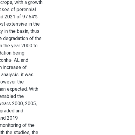
 crops, with a growth
sses of perennial
nd 2021 of 97.64%
st extensive in the
y in the basin, thus
e degradation of the
m the year 2000 to
dation being
aconha- AL and
n increase of
analysis, it was
however the
han expected. With
enabled the
 years 2000, 2005,
egraded and
and 2019
 monitoring of the
h the studies, the