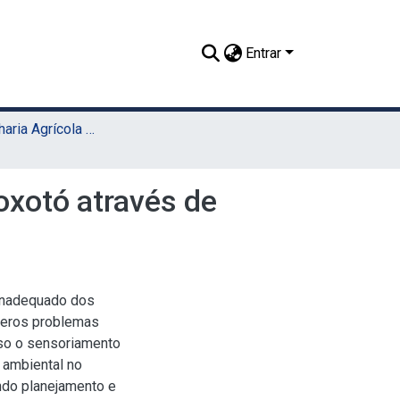
Entrar
TCC - Engenharia Agrícola e Ambiental (Sede)
oxotó através de
 inadequado dos
meros problemas
sso o sensoriamento
ambiental no
ndo planejamento e