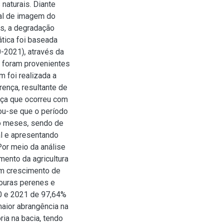
naturais. Diante
ral de imagem do
s, a degradação
ática foi baseada
-2021), através da
s foram provenientes
foi realizada a
ença, resultante de
nça que ocorreu com
u-se que o período
ro meses, sendo de
al e apresentando
Por meio da análise
imento da agricultura
om crescimento de
vouras perenes e
0 e 2021 de 97,64%
maior abrangência na
ria na bacia, tendo