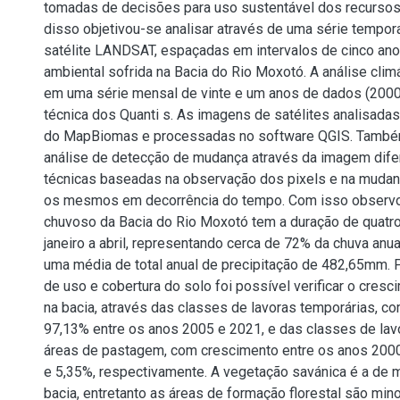
tomadas de decisões para uso sustentável dos recursos 
disso objetivou-se analisar através de uma série tempo
satélite LANDSAT, espaçadas em intervalos de cinco ano
ambiental sofrida na Bacia do Rio Moxotó. A análise clim
em uma série mensal de vinte e um anos de dados (2000
técnica dos Quanti s. As imagens de satélites analisada
do MapBiomas e processadas no software QGIS. Também 
análise de detecção de mudança através da imagem difer
técnicas baseadas na observação dos pixels e na muda
os mesmos em decorrência do tempo. Com isso observo
chuvoso da Bacia do Rio Moxotó tem a duração de quat
janeiro a abril, representando cerca de 72% da chuva anu
uma média de total anual de precipitação de 482,65mm. 
de uso e cobertura do solo foi possível verificar o cresc
na bacia, através das classes de lavoras temporárias, c
97,13% entre os anos 2005 e 2021, e das classes de la
áreas de pastagem, com crescimento entre os anos 200
e 5,35%, respectivamente. A vegetação savánica é a de 
bacia, entretanto as áreas de formação florestal são mino