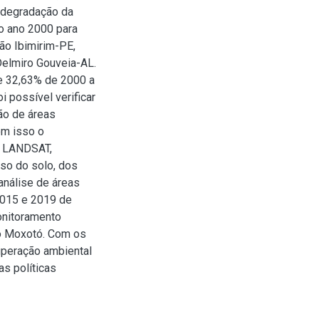
 degradação da
o ano 2000 para
ão Ibimirim-PE,
Delmiro Gouveia-AL.
e 32,63% de 2000 a
 possível verificar
ão de áreas
om isso o
e LANDSAT,
uso do solo, dos
análise de áreas
2015 e 2019 de
onitoramento
io Moxotó. Com os
uperação ambiental
as políticas