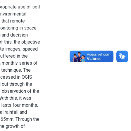
propriate use of soil
environmental
 that remote
onitoring in space
g and decision-
f this, the objective
ite images, spaced
suffered in the
 monthly series of
 technique. The
ocessed in QGIS
 out through the
 observation of the
ith this, it was
 lasts four months,
l rainfall and
82.65mm. Through the
the growth of