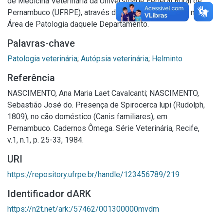
de Medicina Veterinária da Universidade Federal Rural de
Pernambuco (UFRPE), através de necrópsia realizada na
Área de Patologia daquele Departamento.
Palavras-chave
Patologia veterinária
;
Autópsia veterinária
;
Helminto
Referência
NASCIMENTO, Ana Maria Laet Cavalcanti; NASCIMENTO,
Sebastião José do. Presença de Spirocerca lupi (Rudolph,
1809), no cão doméstico (Canis familiares), em
Pernambuco. Cadernos Ômega. Série Veterinária, Recife,
v.1, n.1, p. 25-33, 1984.
URI
https://repository.ufrpe.br/handle/123456789/219
Identificador dARK
https://n2t.net/ark:/57462/001300000mvdm