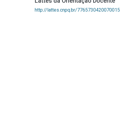
Lattes da Orientação Docente
http://lattes.cnpq.br/7765730420070015