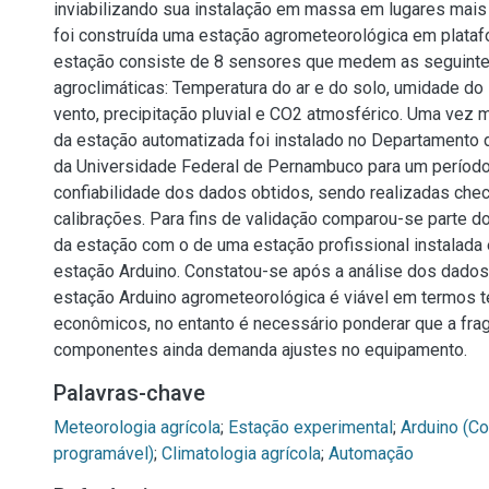
inviabilizando sua instalação em massa em lugares mais
foi construída uma estação agrometeorológica em plataf
estação consiste de 8 sensores que medem as seguinte
agroclimáticas: Temperatura do ar e do solo, umidade do
vento, precipitação pluvial e CO2 atmosférico. Uma vez m
da estação automatizada foi instalado no Departamento 
da Universidade Federal de Pernambuco para um período
confiabilidade dos dados obtidos, sendo realizadas che
calibrações. Para fins de validação comparou-se parte 
da estação com o de uma estação profissional instalada
estação Arduino. Constatou-se após a análise dos dado
estação Arduino agrometeorológica é viável em termos t
econômicos, no entanto é necessário ponderar que a frag
componentes ainda demanda ajustes no equipamento.
Palavras-chave
Meteorologia agrícola
;
Estação experimental
;
Arduino (Co
programável)
;
Climatologia agrícola
;
Automação