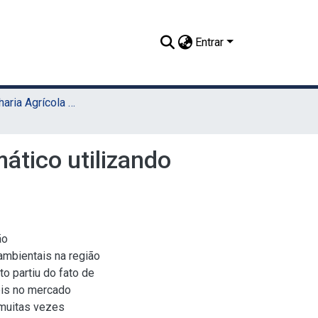
Entrar
TCC - Engenharia Agrícola e Ambiental (Sede)
ático utilizando
ão
ambientais na região
 partiu do fato de
is no mercado
muitas vezes