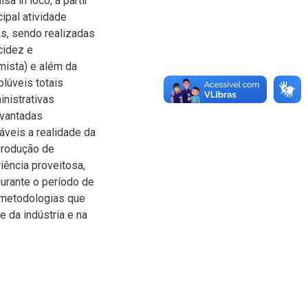
a in loco, a partir
ipal atividade
as, sendo realizadas
cidez e
mista) e além da
lúveis totais
inistrativas
evantadas
áveis a realidade da
produção de
iência proveitosa,
urante o período de
e metodologias que
e da indústria e na