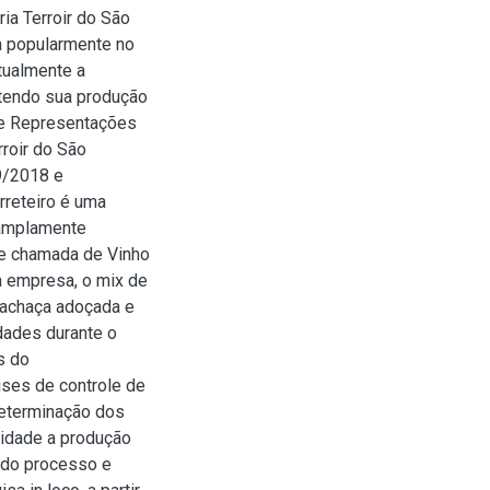
ia Terroir do São
a popularmente no
tualmente a
 tendo sua produção
 e Representações
rroir do São
09/2018 e
rreteiro é uma
amplamente
te chamada de Vinho
da empresa, o mix de
cachaça adoçada e
idades durante o
s do
ises de controle de
determinação dos
lidade a produção
 do processo e