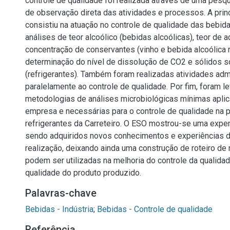
controle de qualidade foi realizada através de uma pesquis
de observação direta das atividades e processos. A princ
consistiu na atuação no controle de qualidade das bebid
análises de teor alcoólico (bebidas alcoólicas), teor de a
concentração de conservantes (vinho e bebida alcoólica 
determinação do nível de dissolução de CO2 e sólidos so
(refrigerantes). Também foram realizadas atividades adm
paralelamente ao controle de qualidade. Por fim, foram l
metodologias de análises microbiológicas mínimas aplic
empresa e necessárias para o controle de qualidade na 
refrigerantes da Carreteiro. O ESO mostrou-se uma exper
sendo adquiridos novos conhecimentos e experiências d
realização, deixando ainda uma construção de roteiro d
podem ser utilizadas na melhoria do controle da qualidad
qualidade do produto produzido.
Palavras-chave
Bebidas - Indústria
;
Bebidas - Controle de qualidade
Referência