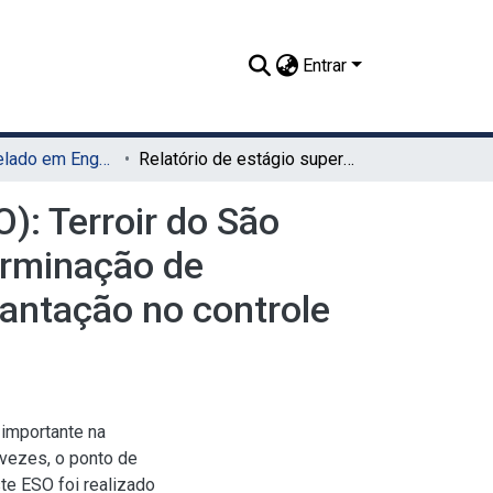
Entrar
TCC - Bacharelado em Engenharia de Alimentos (UAG)
Relatório de estágio supervisionado obrigatório (ESO): Terroir do São Francisco Comércio e Indústria de Vinho Ltda - determinação de metodologias de análises microbiológicas para implantação no controle de processo de uma indústria de bebidas
): Terroir do São
erminação de
lantação no controle
 importante na
vezes, o ponto de
te ESO foi realizado