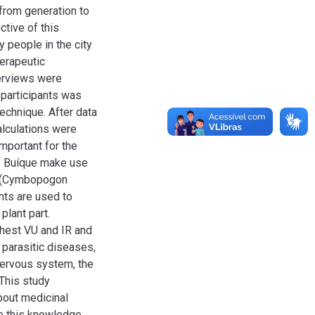
from generation to
ctive of this
 people in the city
herapeutic
terviews were
 participants was
echnique. After data
alculations were
mportant for the
of Buíque make use
s (Cymbopogon
nts are used to
plant part.
hest VU and IR and
 parasitic diseases,
ervous system, the
 This study
bout medicinal
e this knowledge.