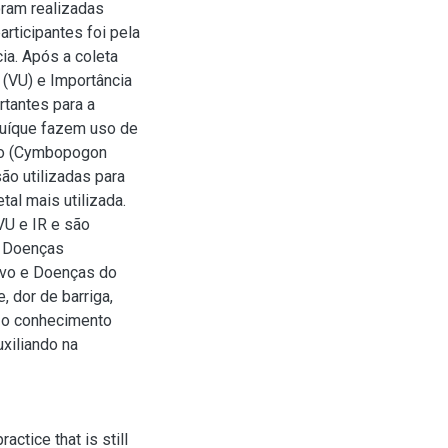
oram realizadas
rticipantes foi pela
ia. Após a coleta
 (VU) e Importância
rtantes para a
Buíque fazem uso de
to (Cymbopogon
são utilizadas para
al mais utilizada.
VU e IR e são
s Doenças
tivo e Doenças do
 dor de barriga,
r o conhecimento
uxiliando na
actice that is still