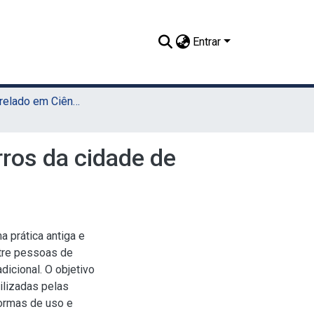
Entrar
TCC - Bacharelado em Ciências Biológicas (UAST)
ros da cidade de
a prática antiga e
entre pessoas de
icional. O objetivo
ilizadas pelas
ormas de uso e