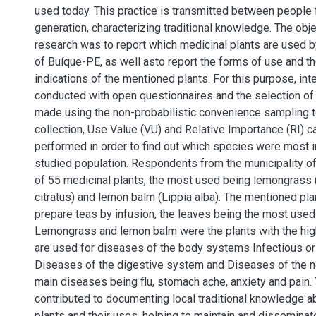
used today. This practice is transmitted between people 
generation, characterizing traditional knowledge. The obje
research was to report which medicinal plants are used by
of Buíque-PE, as well asto report the forms of use and t
indications of the mentioned plants. For this purpose, in
conducted with open questionnaires and the selection of
made using the non-probabilistic convenience sampling t
collection, Use Value (VU) and Relative Importance (RI) c
performed in order to find out which species were most i
studied population. Respondents from the municipality 
of 55 medicinal plants, the most used being lemongras
citratus) and lemon balm (Lippia alba). The mentioned pla
prepare teas by infusion, the leaves being the most used 
Lemongrass and lemon balm were the plants with the hig
are used for diseases of the body systems Infectious or
Diseases of the digestive system and Diseases of the n
main diseases being flu, stomach ache, anxiety and pain.
contributed to documenting local traditional knowledge a
plants and their uses, helping to maintain and disseminat