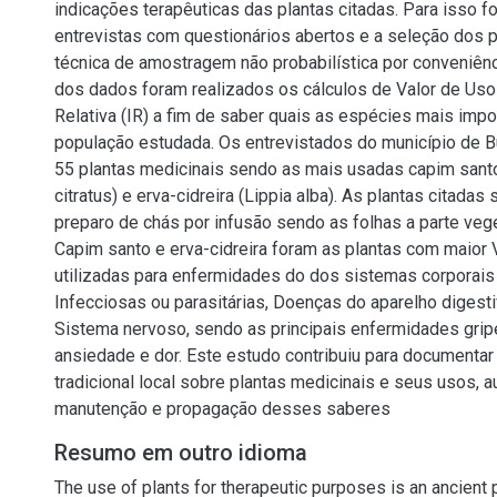
indicações terapêuticas das plantas citadas. Para isso f
entrevistas com questionários abertos e a seleção dos pa
técnica de amostragem não probabilística por conveniênc
dos dados foram realizados os cálculos de Valor de Uso
Relativa (IR) a fim de saber quais as espécies mais impo
população estudada. Os entrevistados do município de 
55 plantas medicinais sendo as mais usadas capim san
citratus) e erva-cidreira (Lippia alba). As plantas citadas 
preparo de chás por infusão sendo as folhas a parte veget
Capim santo e erva-cidreira foram as plantas com maior 
utilizadas para enfermidades do dos sistemas corporai
Infecciosas ou parasitárias, Doenças do aparelho diges
Sistema nervoso, sendo as principais enfermidades gripe,
ansiedade e dor. Este estudo contribuiu para documenta
tradicional local sobre plantas medicinais e seus usos, a
manutenção e propagação desses saberes
Resumo em outro idioma
The use of plants for therapeutic purposes is an ancient pr