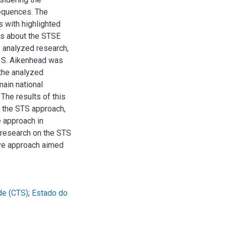
equences. The
s with highlighted
es about the STSE
e analyzed research,
n S. Aikenhead was
 the analyzed
main national
The results of this
f the STS approach,
e approach in
n research on the STS
ive approach aimed
de (CTS)
;
Estado do