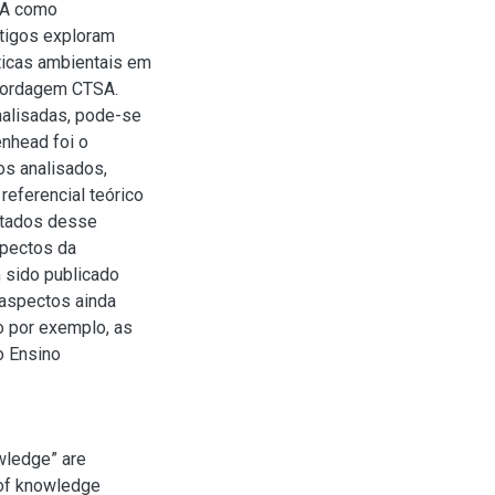
SA como
tigos exploram
ticas ambientais em
abordagem CTSA.
nalisadas, pode-se
enhead foi o
gos analisados,
referencial teórico
ltados desse
spectos da
 sido publicado
 aspectos ainda
 por exemplo, as
o Ensino
owledge” are
e of knowledge