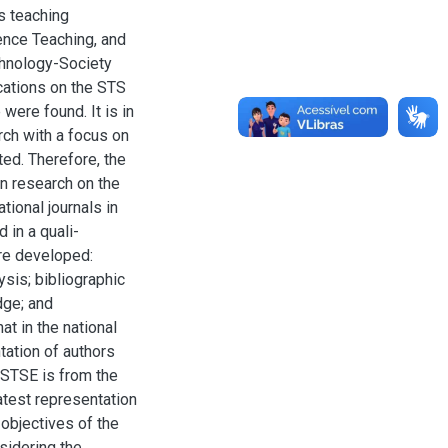
s teaching
ience Teaching, and
chnology-Society
cations on the STS
were found. It is in
rch with a focus on
ted. Therefore, the
n research on the
tional journals in
 in a quali-
re developed:
ysis; bibliographic
dge; and
at in the national
tation of authors
 STSE is from the
atest representation
objectives of the
sidering the