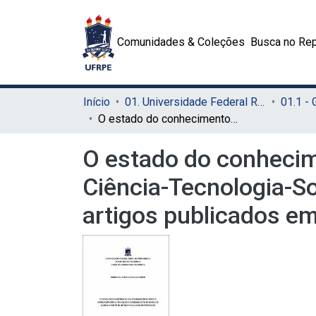
Comunidades & Coleções
Busca no Rep
Início
01. Universidade Federal Rural de Pernambuco - UFRPE (Sede)
01.1 -
O estado do conhecimento das pesquisas envolvendo a abordagem Ciência-Tecnologia-Sociedade (CTS) no ensino de Química a partir de artigos publicados em periódicos
O estado do conheci
Ciência-Tecnologia-So
artigos publicados em