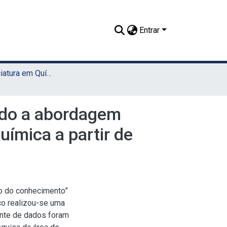
Entrar
TCC - Licenciatura em Química (Sede)
ndo a abordagem
ímica a partir de
o do conhecimento”
co realizou-se uma
onte de dados foram