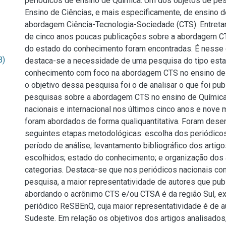
periódicos de ensino de Química. Um dos objetos de pes
Ensino de Ciências, e mais especificamente, de ensino d
abordagem Ciência-Tecnologia-Sociedade (CTS). Entreta
de cinco anos poucas publicações sobre a abordagem C
do estado do conhecimento foram encontradas. É nesse 
B)
destaca-se a necessidade de uma pesquisa do tipo est
conhecimento com foco na abordagem CTS no ensino de 
o objetivo dessa pesquisa foi o de analisar o que foi pub
pesquisas sobre a abordagem CTS no ensino de Química
nacionais e internacional nos últimos cinco anos e nove
foram abordados de forma qualiquantitativa. Foram dese
seguintes etapas metodológicas: escolha dos periódico
período de análise; levantamento bibliográfico dos artig
escolhidos; estado do conhecimento; e organização dos
categorias. Destaca-se que nos periódicos nacionais co
pesquisa, a maior representatividade de autores que pub
abordando o acrônimo CTS e/ou CTSA é da região Sul, ex
periódico ReSBEnQ, cuja maior representatividade é de a
Sudeste. Em relação os objetivos dos artigos analisados,