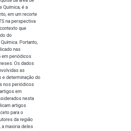
quisa da área de
e Química, é a
nto, em um recorte
TS na perspectiva
contexto que
ado do
Química. Portanto,
licado nas
 em periódicos
 meses. Os dados
nvolvidas as
s e determinação do
os nos periódicos
 artigos em
nsiderados nesta
licam artigos
ceto para o
utores da região
 a maioria deles