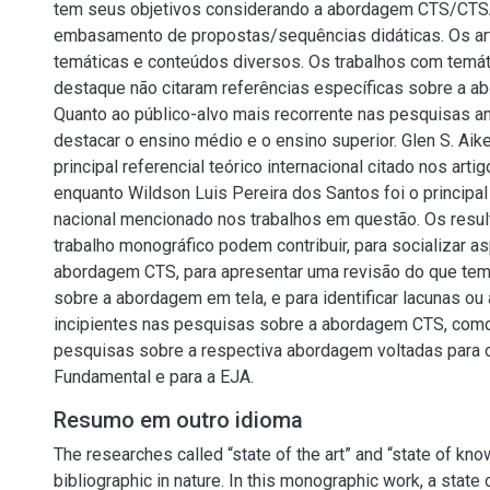
tem seus objetivos considerando a abordagem CTS/CT
embasamento de propostas/sequências didáticas. Os ar
temáticas e conteúdos diversos. Os trabalhos com temá
destaque não citaram referências específicas sobre a 
Quanto ao público-alvo mais recorrente nas pesquisas a
destacar o ensino médio e o ensino superior. Glen S. Aik
principal referencial teórico internacional citado nos arti
enquanto Wildson Luis Pereira dos Santos foi o principal 
nacional mencionado nos trabalhos em questão. Os resu
trabalho monográfico podem contribuir, para socializar a
abordagem CTS, para apresentar uma revisão do que tem
sobre a abordagem em tela, e para identificar lacunas ou
incipientes nas pesquisas sobre a abordagem CTS, como
pesquisas sobre a respectiva abordagem voltadas para 
Fundamental e para a EJA.
Resumo em outro idioma
The researches called “state of the art” and “state of kn
bibliographic in nature. In this monographic work, a stat