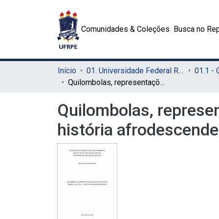
Comunidades & Coleções
Busca no Rep
Início
01. Universidade Federal Rural de Pernambuco - UFRPE (Sede)
01.1 -
Quilombolas, representações sociais: um estudo sobre a cultura e história afrodescendentes
Quilombolas, represen
história afrodescend