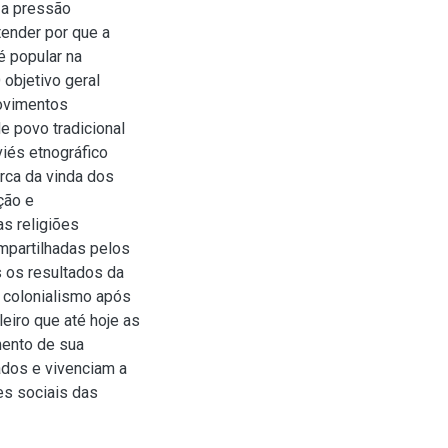
 a pressão
tender por que a
é popular na
objetivo geral
movimentos
e povo tradicional
iés etnográfico
rca da vinda dos
ção e
s religiões
mpartilhadas pelos
 os resultados da
 colonialismo após
leiro que até hoje as
mento de sua
ados e vivenciam a
es sociais das