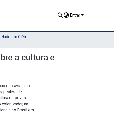
Entrar
TCC - Bacharelado em Ciências Sociais (Sede)
re a cultura e
ção escravista no
rspectiva de
ultura de povos
o colonizador, na
onais no Brasil em