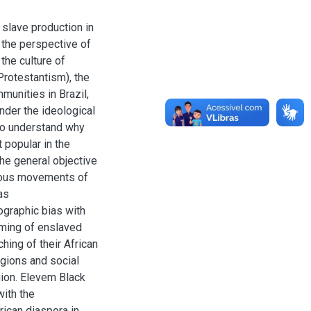
 slave production in
m the perspective of
the culture of
(Protestantism), the
munities in Brazil,
nder the ideological
 to understand why
 popular in the
e general objective
igious movements of
as
graphic bias with
oming of enslaved
hing of their African
igions and social
gion. Elevem Black
with the
rican diaspora in