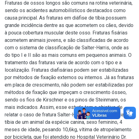
Fraturas de ossos longos são comuns na rotina veterinária,
sendo os acidentes automobilísticos destacados como
causa principal. As fraturas em diáfise de tíbia possuem
grande incidência dentre as que acometem os cães, devido
à pouca cobertura muscular deste osso. Fraturas fisárias
acometem animais jovens, e são classificadas de acordo
com o sistema de classificação de Salter-Harris, onde as
do tipo I e II são as mais comuns em pequenos animais. O
tratamento das fraturas varia de acordo com o tipo e a
localização. Fraturas diafisárias podem ser estabilizadas
por métodos de fixação externos ou internos. Já as fraturas
em placa de crescimento, não podem ser estabilizadas por
métodos de fixação que impeçam o crescimento ósseo,
sendo os fios de Kirschner e os pinos de Steinmann, os
mais indicados. Assim, esse estudo tem o objetivo de
relatar o caso de fratura Salter-Harris tipo II e diafisária em
tíbia de um animal da espécie canina, sexo feminino, 4
meses de idade, pesando 10,6kg, vítima de atropelamento
por bicicleta, que foi atendido no Hospital Veterinário Dr.