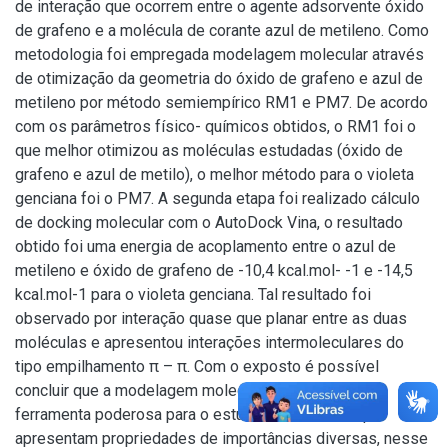
de interação que ocorrem entre o agente adsorvente óxido
de grafeno e a molécula de corante azul de metileno. Como
metodologia foi empregada modelagem molecular através
de otimização da geometria do óxido de grafeno e azul de
metileno por método semiempírico RM1 e PM7. De acordo
com os parâmetros físico- químicos obtidos, o RM1 foi o
que melhor otimizou as moléculas estudadas (óxido de
grafeno e azul de metilo), o melhor método para o violeta
genciana foi o PM7. A segunda etapa foi realizado cálculo
de docking molecular com o AutoDock Vina, o resultado
obtido foi uma energia de acoplamento entre o azul de
metileno e óxido de grafeno de -10,4 kcal.mol- -1 e -14,5
kcal.mol-1 para o violeta genciana. Tal resultado foi
observado por interação quase que planar entre as duas
moléculas e apresentou interações intermoleculares do
tipo empilhamento π – π. Com o exposto é possível
concluir que a modelagem molecular pode ser uma
ferramenta poderosa para o estudo de materiais que
apresentam propriedades de importâncias diversas, nesse