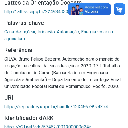
Lattes da Orientação Docente
http://lattes.cnpq.br/2249840331584869
Palavras-chave
Cana-de-açúcar
;
Irrigação
;
Automação
;
Energia solar na
agricultura
Referência
SILVA, Bruno Felipe Bezerra. Automação para o manejo da
irrigação na cultura da cana-de-açúcar. 2020. 17 f. Trabalho
de Conclusão de Curso (Bacharelado em Engenharia
Agrícola e Ambiental) – Departamento de Tecnologia Rural,
Universidade Federal Rural de Pernambuco, Recife, 2020.
URI
https://repository.ufrpe.br/handle/123456789/4374
Identificador dARK
https://n2t.net/ark:/57462/001300000g24z