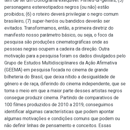
tem de ter um cronograma exequível. Filmes-ur-gentes; (5)
personagens estereotipados negros (ou não) estão
proibidos; (6) o roteiro deverá privilegiar o negro comum
brasileiro; (7) super-heróis ou bandidos deverão ser
evitados. Transformamos, então, a primeira diretriz do
manifesto nosso parâmetro básico, ou seja, o foco da
pesquisa são produções cinematográficas onde as
pessoas negras ocupem a cadeira da direção. Outra
motivação para a pesquisa foram os dados divulgados pelo
Grupo de Estudos Multidisciplinares da Ação Afirmativa
(GEEMA) em pesquisa focada no cinema de grande
bilheteria do Brasil, que deixa nítido a desigualdade de
gênero e de raça, diferindo do cinema independente, que se
torna o meio em que a maior parte desses artistas negros
consegue produzir cinema. Partindo de comparativos de
100 filmes produzidos de 2010 a 2019, conseguimos
identificar algumas características que podem apontar
algumas motivações e condições comuns que podem ou
não definir linhas de pensamento e conceitos. Essas