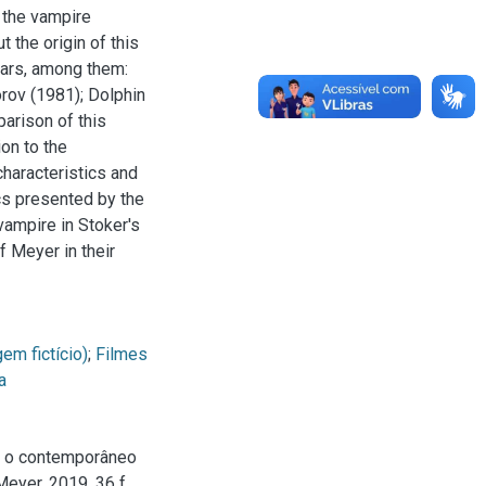
 the vampire
 the origin of this
lars, among them:
orov (1981); Dolphin
arison of this
ion to the
characteristics and
ics presented by the
vampire in Stoker's
 Meyer in their
em fictício)
;
Filmes
a
 e o contemporâneo
eyer. 2019. 36 f.