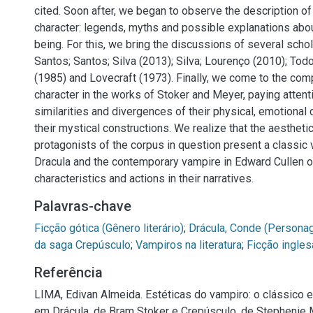
cited. Soon after, we began to observe the description of
character: legends, myths and possible explanations about
being. For this, we bring the discussions of several scho
Santos; Santos; Silva (2013); Silva; Lourenço (2010); Tod
(1985) and Lovecraft (1973). Finally, we come to the comp
character in the works of Stoker and Meyer, paying attent
similarities and divergences of their physical, emotional 
their mystical constructions. We realize that the aesthet
protagonists of the corpus in question present a classic 
Dracula and the contemporary vampire in Edward Cullen of
characteristics and actions in their narratives.
Palavras-chave
Ficção gótica (Gênero literário)
;
Drácula, Conde (Personag
da saga Crepúsculo
;
Vampiros na literatura
;
Ficção ingles
Referência
LIMA, Edivan Almeida. Estéticas do vampiro: o clássico
em Drácula, de Bram Stoker e Crepúsculo, de Stephenie M