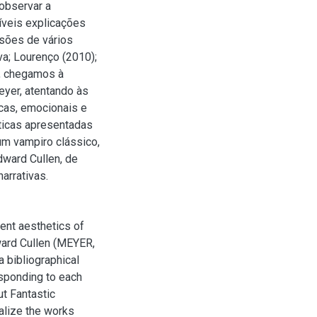
observar a
íveis explicações
ssões de vários
va; Lourenço (2010);
m, chegamos à
yer, atentando às
icas, emocionais e
ticas apresentadas
m vampiro clássico,
ward Cullen, de
arrativas.
ent aesthetics of
ward Cullen (MEYER,
a bibliographical
esponding to each
t Fantastic
ualize the works