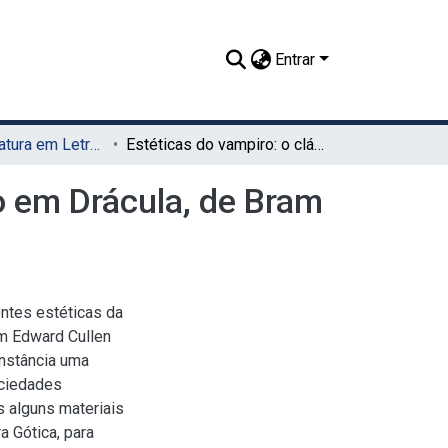
Entrar
TCC - Licenciatura em Letras (UAG)
Estéticas do vampiro: o clássico e o contemporâneo em Drácula, de Bram Stoker e Crepúsculo, de Stephenie Meyer
o em Drácula, de Bram
ntes estéticas da
m Edward Cullen
instância uma
ociedades
 alguns materiais
ra Gótica, para