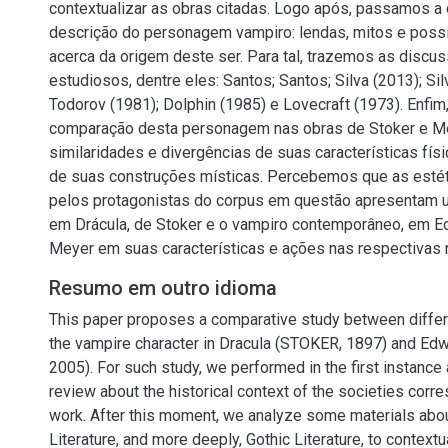
contextualizar as obras citadas. Logo após, passamos a 
descrição do personagem vampiro: lendas, mitos e poss
acerca da origem deste ser. Para tal, trazemos as discu
estudiosos, dentre eles: Santos; Santos; Silva (2013); Sil
Todorov (1981); Dolphin (1985) e Lovecraft (1973). Enfi
comparação desta personagem nas obras de Stoker e Me
similaridades e divergências de suas características fís
de suas construções místicas. Percebemos que as esté
pelos protagonistas do corpus em questão apresentam u
em Drácula, de Stoker e o vampiro contemporâneo, em Ed
Meyer em suas características e ações nas respectivas n
Resumo em outro idioma
This paper proposes a comparative study between differ
the vampire character in Dracula (STOKER, 1897) and Ed
2005). For such study, we performed in the first instance 
review about the historical context of the societies corr
work. After this moment, we analyze some materials abou
Literature, and more deeply, Gothic Literature, to context