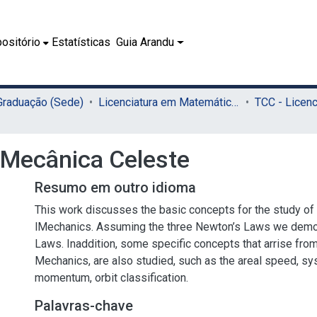
ositório
Estatísticas
Guia Arandu
 Graduação (Sede)
Licenciatura em Matemática (Sede)
e Mecânica Celeste
Resumo em outro idioma
This work discusses the basic concepts for the study of 
lMechanics. Assuming the three Newton’s Laws we demo
Laws. Inaddition, some specific concepts that arrise from
Mechanics, are also studied, such as the areal speed, sy
momentum, orbit classification.
Palavras-chave