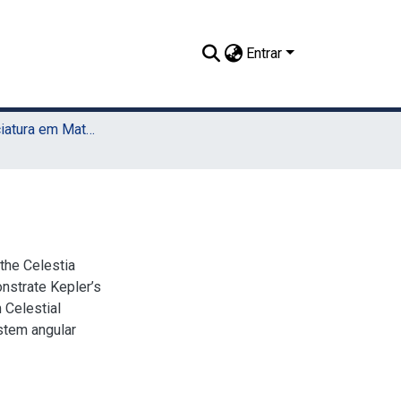
Entrar
TCC - Licenciatura em Matemática (Sede)
the Celestia
nstrate Kepler’s
 Celestial
stem angular