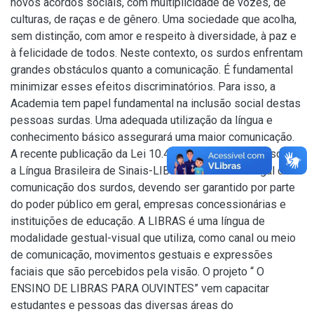
novos acordos sociais, com multiplicidade de vozes, de
culturas, de raças e de gênero. Uma sociedade que acolha,
sem distinção, com amor e respeito à diversidade, à paz e
à felicidade de todos. Neste contexto, os surdos enfrentam
grandes obstáculos quanto a comunicação. É fundamental
minimizar esses efeitos discriminatórios. Para isso, a
Academia tem papel fundamental na inclusão social destas
pessoas surdas. Uma adequada utilização da língua e
conhecimento básico assegurará uma maior comunicação.
A recente publicação da Lei 10.436, de 2002, dispõe sobre
a Língua Brasileira de Sinais-LIBRAS como meio legal de
comunicação dos surdos, devendo ser garantido por parte
do poder público em geral, empresas concessionárias e
instituições de educação. A LIBRAS é uma língua de
modalidade gestual-visual que utiliza, como canal ou meio
de comunicação, movimentos gestuais e expressões
faciais que são percebidos pela visão. O projeto “ O
ENSINO DE LIBRAS PARA OUVINTES” vem capacitar
estudantes e pessoas das diversas áreas do