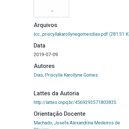
Arquivos
tcc_priscyllakarollynegomesdias.pdf
(281.51 K
Data
2019-07-09
Autores
Dias, Priscylla Karollyne Gomes
Lattes da Autoria
http://lattes.cnpq.br/4569293571803835
Orientação Docente
Machado, Josefa Alexandrina Medeiros de