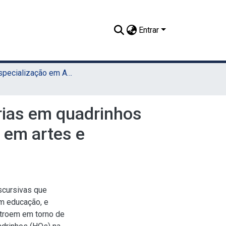
Entrar
TCC - Especialização em Artes e Tecnologia (UAEADTec)
rias em quadrinhos
 em artes e
iscursivas que
m educação, e
stroem em torno de