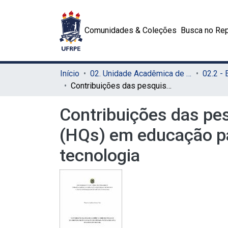
Comunidades & Coleções
Busca no Rep
Início
02. Unidade Acadêmica de Educação a Distância e Tecnologia (UAEADTec)
Contribuições das pesquisas empíricas sobre histórias em quadrinhos (HQs) em educação para pensar a prática educativa em artes e tecnologia
Contribuições das pe
(HQs) em educação pa
tecnologia