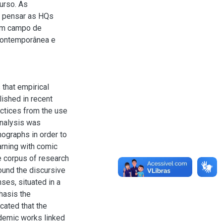
urso. As
e pensar as HQs
 um campo de
contemporânea e
 that empirical
lished in recent
actices from the use
analysis was
ographs in order to
arning with comic
e corpus of research
ound the discursive
ses, situated in a
hasis the
cated that the
ademic works linked