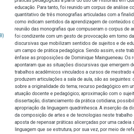
práticas pedagógicas a partir do uso de Histórias em Qu
educação. Para tanto, foi reunido um corpus de análise
quantitativo de três monografias articuladas com a final
como indicam sentidos da aprendizagem de conteúdos 
reunião das monografias que compuseram o corpus de a
B)
foi condizente com um gesto de provocação em torno da
discursivas que mobilizam sentidos de sujeitos e de ed
um campo de prática pedagógica. Sendo assim, este tra
ênfase as proposições de Dominique Maingueneau. Os r
apontaram que as situações discursivas que emergem d
trabalhos acadêmicos vinculados a cursos de mestrado 
produzem articulações a sala de aula, são as seguintes:
sobre a originalidade do tema; recurso pedagógico em 
atuação docente e pedagógico; aproximação com o sujeito
dissertação; distanciamento da prática cotidiana; possibi
apropriação da linguagem quadrinhesca. A inserção da d
da composição de artes e de tecnologias neste trabalho
aposta de repensar práticas alicerçadas por uma cadeia 
linguagem que se estrutura, por sua vez, por meio de ref