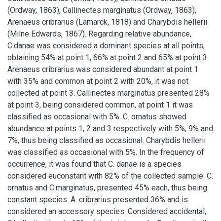
(Ordway, 1863), Callinectes marginatus (Ordway, 1863),
Arenaeus cribrarius (Lamarck, 1818) and Charybdis hellerii
(Milne Edwards, 1867). Regarding relative abundance,
C.danae was considered a dominant species at all points,
obtaining 54% at point 1, 66% at point 2 and 65% at point 3.
Arenaeus cribrarius was considered abundant at point 1
with 35% and common at point 2 with 20%, it was not
collected at point 3. Callinectes marginatus presented 28%
at point 3, being considered common, at point 1 it was
classified as occasional with 5%. C. ornatus showed
abundance at points 1, 2 and 3 respectively with 5%, 9% and
7%, thus being classified as occasional. Charybdis hellerii
was classified as occasional with 5%. In the frequency of
occurrence, it was found that C. danae is a species
considered euconstant with 82% of the collected sample. C.
ornatus and C.marginatus, presented 45% each, thus being
constant species. A. cribrarius presented 36% and is
considered an accessory species. Considered accidental,