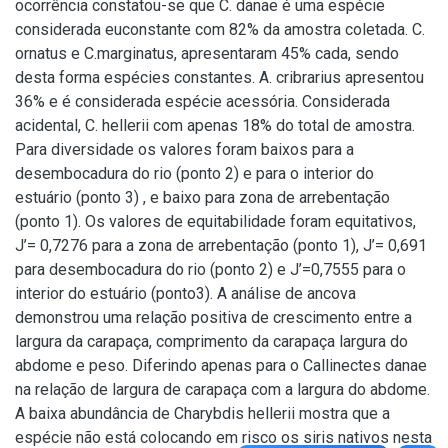
ocorrência constatou-se que C. danae é uma espécie
considerada euconstante com 82% da amostra coletada. C.
ornatus e C.marginatus, apresentaram 45% cada, sendo
desta forma espécies constantes. A. cribrarius apresentou
36% e é considerada espécie acessória. Considerada
acidental, C. hellerii com apenas 18% do total de amostra.
Para diversidade os valores foram baixos para a
desembocadura do rio (ponto 2) e para o interior do
estuário (ponto 3) , e baixo para zona de arrebentação
(ponto 1). Os valores de equitabilidade foram equitativos,
J’= 0,7276 para a zona de arrebentação (ponto 1), J’= 0,691
para desembocadura do rio (ponto 2) e J’=0,7555 para o
interior do estuário (ponto3). A análise de ancova
demonstrou uma relação positiva de crescimento entre a
largura da carapaça, comprimento da carapaça largura do
abdome e peso. Diferindo apenas para o Callinectes danae
na relação de largura de carapaça com a largura do abdome.
A baixa abundância de Charybdis hellerii mostra que a
espécie não está colocando em risco os siris nativos nesta