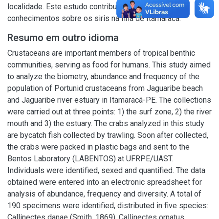
localidade. Este estudo contribuiu para ampliar os
conhecimentos sobre os siris na Ilha de Itamaracá.
Resumo em outro idioma
Crustaceans are important members of tropical benthic
communities, serving as food for humans. This study aimed
to analyze the biometry, abundance and frequency of the
population of Portunid crustaceans from Jaguaribe beach
and Jaguaribe river estuary in Itamaracá-PE. The collections
were carried out at three points: 1) the surf zone, 2) the river
mouth and 3) the estuary. The crabs analyzed in this study
are bycatch fish collected by trawling. Soon after collected,
the crabs were packed in plastic bags and sent to the
Bentos Laboratory (LABENTOS) at UFRPE/UAST.
Individuals were identified, sexed and quantified. The data
obtained were entered into an electronic spreadsheet for
analysis of abundance, frequency and diversity. A total of
190 specimens were identified, distributed in five species:
Callinectes danae (Smith, 1869), Callinectes ornatus