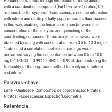
Pernambuco’s state, through interaction of these anions
with a coordination compound [Eu(12-crown-4).2phen].Cl3,
responsible for system's fluorescence, since the interaction
with nitrate and nitrite partially suppresses its fluorescence
in this way, enabling the linear correlation between the
concentration of the analytes and quenching of the
coordinating compound. Those analytical answers were
obtained by using with concentration from 0.5 to 10.0 mg.L-
1, obtained a correlation coefficient readings were
performed varying the concentration between 0.5 to 10.0
mg.L-1 {RNO3 = 0.9941 / RNO2 = 0.995}, demonstrating the
feasibility of the proposed method for analysis of nitrate
and nitrite.
Palavras-chave
Leite - Qualidade
;
Compostos de coordenação
;
Nitratos
;
Nitritos
;
Fluorescência
;
Espectrofluorometria
Referência