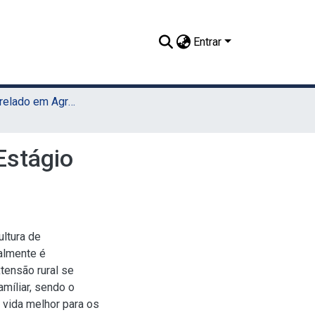
Entrar
TCC - Bacharelado em Agronomia (UAST)
 Estágio
ultura de
almente é
tensão rural se
amíliar, sendo o
 vida melhor para os