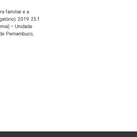
a familiar e a
atório). 2019. 25 f.
omia) – Unidade
 de Pernambuco,