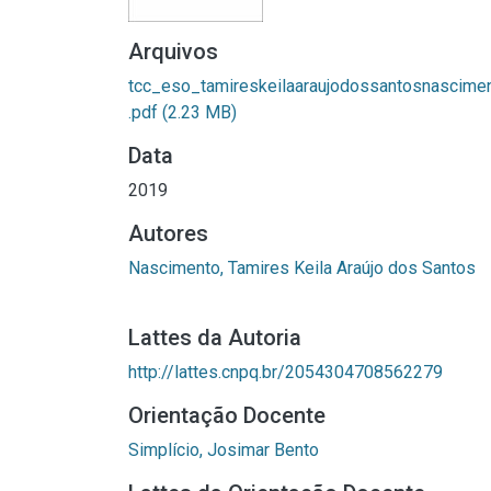
Arquivos
tcc_eso_tamireskeilaaraujodossantosnascime
.pdf
(2.23 MB)
Data
2019
Autores
Nascimento, Tamires Keila Araújo dos Santos
Lattes da Autoria
http://lattes.cnpq.br/2054304708562279
Orientação Docente
Simplício, Josimar Bento