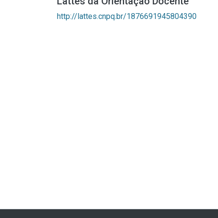
Lattes da Orientação Docente
http://lattes.cnpq.br/1876691945804390