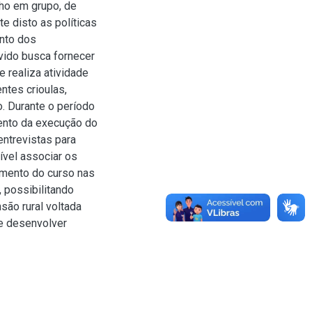
lho em grupo, de
e disto as políticas
ento dos
vido busca fornecer
e realiza atividade
tes crioulas,
. Durante o período
ento da execução do
entrevistas para
ível associar os
imento do curso nas
, possibilitando
são rural voltada
de desenvolver