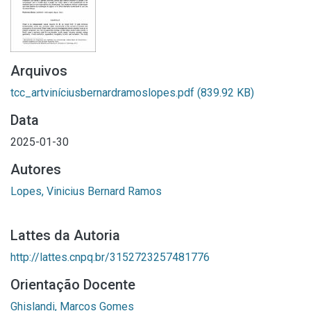
Arquivos
tcc_artviníciusbernardramoslopes.pdf
(839.92 KB)
Data
2025-01-30
Autores
Lopes, Vinicius Bernard Ramos
Lattes da Autoria
http://lattes.cnpq.br/3152723257481776
Orientação Docente
Ghislandi, Marcos Gomes