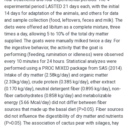
experimental period LASTED 21 days each, with the initial
14 days for adaptation of the animals, and others for data
and sample collection (food, leftovers, feces and milk). The
diets were offered ad libitum as a complete mixture, three
times a day, allowing 5 to 10% of the total dry matter
supplied. The goats were manually milked twice a day. For
the ingestive behavior, the activity that the goat is
performing (feeding, rumination or idleness) were observed
every 10 minutes for 24 hours. Statistical analyzes were
performed using a PROC MIXED package from SAS (2014).
Intake of dry matter (2.58kg/day) and organic matter
(2.30kg/day), crude protein (0.385 kg/day), ether extract
(0.170 kg/day), neutral detergent fiber (0.895 kg/day), non-
fiber carbohydrates (0.858 kg/day) and metabolizable
energy (5.66 Mcal/day) did not differ between fiber
sources that made up the basal diet (P>0.05). Fiber sources
did not influence the digestibility of dry matter and nutrients
(P>0.05). The association of cactus pear with silages, hay