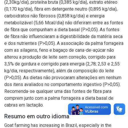
(2,30kg/dia), proteína bruta (0,385 kg/dia), extrato etéreo
(0,170 kg/dia), fibra em detergente neutro (0,895 kg/dia),
carboidratos não fibrosos (0,858 kg/dia) e energia
metabolizável (5,66 Mcal/dia) não diferiram entre as fontes
de fibra que compunham a dieta basal (P>0,05). As fontes
de fibra não influenciaram a digestibilidade da matéria seca
e dos nutrientes (P>0,05). A associação da palma forrageira
com as silagens, feno e bagaço de cana-de-açúcar não
alterou a produção de leite sem correção, corrigido para
3,5% de gordura e corrigido para energia (2,78; 2,53 e 2,55
kg/dia, respectivamente), além da composição do leite
(P>0,05). As dietas não provocaram alterações em nenhum
dos itens avaliados no comportamento ingestivo (P>0,05).
Recomenda-se qualquer uma das fontes de fibra para
comprem junto com a palma forrageira a dieta basal de
cabras em lactação.
Resumo em outro idioma
Goat farming has increasing in Brazil, especially in the