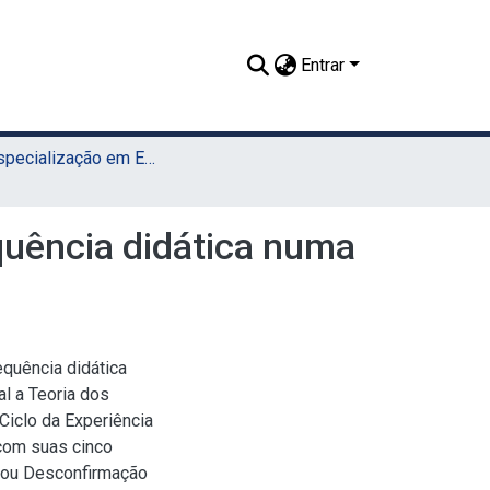
Entrar
TCC - Especialização em Ensino de Astronomia (UAEADTec)
quência didática numa
equência didática
al a Teoria dos
Ciclo da Experiência
 com suas cinco
o ou Desconfirmação