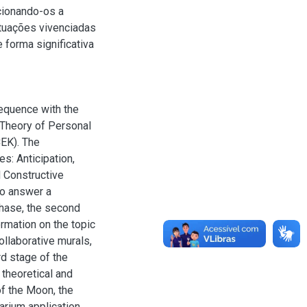
cionando-os a
ituações vivenciadas
forma significativa
sequence with the
s Theory of Personal
CEK). The
s: Anticipation,
d Constructive
to answer a
phase, the second
rmation on the topic
ollaborative murals,
rd stage of the
 theoretical and
of the Moon, the
arium application.