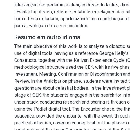
intervenção despertaram a atenção dos estudantes, dire
levantar hipóteses, refletir e estabelecer relações das s
com o tema estudado, oportunizando uma contribuição de 
para a evolução dos seus conceitos.
Resumo em outro idioma
The main objective of this work is to analyze a didactic 
use of digital tools, having as a reference George Kelly'
Constructs, together with the Kellyan Experience Cycle (
methodological structure used the CEK, with its five phase
Investment, Meeting, Confirmation or Disconfirmation an
Review. In the Anticipation phase, students were invited 
questionnaire about celestial bodies. In the Investment 
stage of CEK, the students engaged in the search for info
under study, conducting research and sharing it, through c
using the Padlet digital tool. The Encounter phase, the thi
sequence, provided the encounter with the event, through
practical activities, covering concepts about the phases 
construction of the Lunar Goniometer and use of the Stell