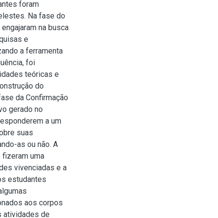
dantes foram
elestes. Na fase do
e engajaram na busca
quisas e
izando a ferramenta
uência, foi
idades teóricas e
construção do
 fase da Confirmação
ivo gerado no
 responderem a um
sobre suas
ando-as ou não. A
s fizeram uma
des vivenciadas e a
os estudantes
 algumas
ionados aos corpos
 atividades de