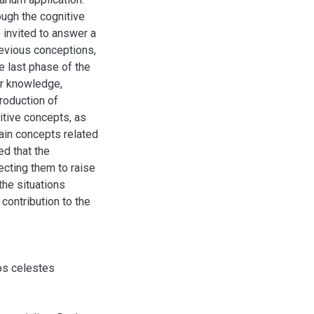
ugh the cognitive
 invited to answer a
revious conceptions,
he last phase of the
ir knowledge,
roduction of
itive concepts, as
ain concepts related
ed that the
recting them to raise
the situations
 contribution to the
s celestes