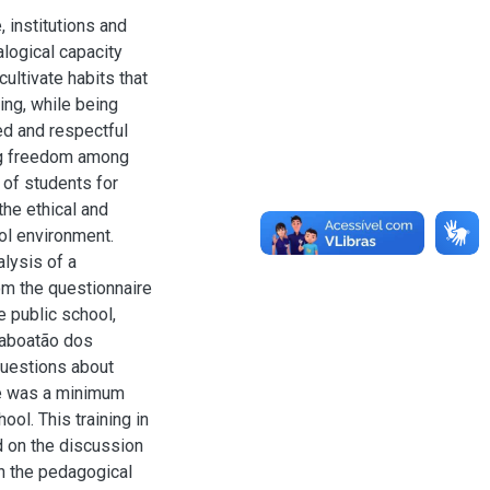
, institutions and
alogical capacity
ultivate habits that
ing, while being
ied and respectful
ing freedom among
 of students for
the ethical and
ool environment.
lysis of a
rom the questionnaire
e public school,
Jaboatão dos
questions about
ere was a minimum
ol. This training in
ed on the discussion
in the pedagogical