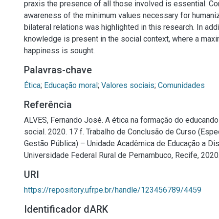
praxis the presence of all those involved is essential. Co
awareness of the minimum values necessary for humaniz
bilateral relations was highlighted in this research. In addi
knowledge is present in the social context, where a max
happiness is sought.
Palavras-chave
Ética
;
Educação moral
;
Valores sociais
;
Comunidades
Referência
ALVES, Fernando José. A ética na formação do educand
social. 2020. 17 f. Trabalho de Conclusão de Curso (Esp
Gestão Pública) – Unidade Acadêmica de Educação a Dist
Universidade Federal Rural de Pernambuco, Recife, 2020
URI
https://repository.ufrpe.br/handle/123456789/4459
Identificador dARK