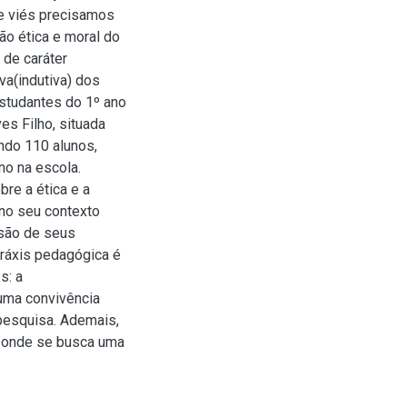
te viés precisamos
ão ética e moral do
 de caráter
va(indutiva) dos
studantes do 1º ano
s Filho, situada
ndo 110 alunos,
no na escola.
re a ética e a
no seu contexto
ssão de seus
práxis pedagógica é
s: a
uma convivência
 pesquisa. Ademais,
, onde se busca uma