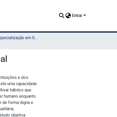
Entrar
TCC - Especialização em Gestão Pública (UAEADTec)
al
stituições e dos
xiste uma capacidade
ltivar hábitos que
ser humano enquanto
r de forma digna e
litária,
studo objetiva