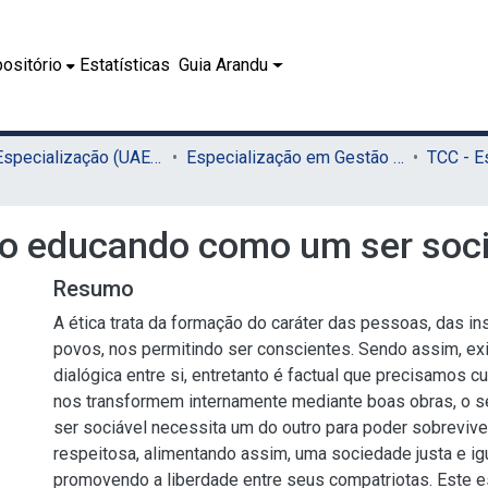
ositório
Estatísticas
Guia Arandu
02.2 - Especialização (UAEADTec)
Especialização em Gestão Pública (UAEADTec)
do educando como um ser soci
Resumo
A ética trata da formação do caráter das pessoas, das in
povos, nos permitindo ser conscientes. Sendo assim, e
dialógica entre si, entretanto é factual que precisamos cu
nos transformem internamente mediante boas obras, o 
ser sociável necessita um do outro para poder sobrevive
respeitosa, alimentando assim, uma sociedade justa e igua
promovendo a liberdade entre seus compatriotas. Este e