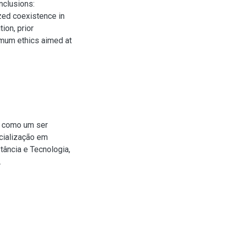
nclusions:
ed coexistence in
tion, prior
imum ethics aimed at
o como um ser
ecialização em
ância e Tecnologia,
.