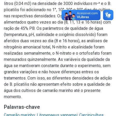
litros (0.04 m3) na densidade de 3000 indivíduos m-³ e o B.
plicatilis foi adicionado no 1°, 10°, 20° e 30° dias de cultivo
nas respectivas densidades. Os animais foram
alimentados quatro vezes ao dia (8, 11, 13 e 16 horas) com
ração de 45% PB. Os parâmetros de qualidade de água
(temperatura, pH, salinidade e oxigênio dissolvido) foram
aferidos duas vezes ao dia (8 e 16 horas), as análises de
nitrogênio amoniacal total, N-nitrito e alcalinidade foram
realizadas semanalmente, o N-nitrato e o ortofosfato foram
mensurados quinzenalmente. As variáveis da qualidade da
água se mantiveram constante durante o experimento, sem
grandes variações e não houve diferenças entres os
tratamentos. Com isso, as diferentes densidades de adição
de B. plicatilis não apresentam efeito sobre a qualidade de
água dos cultivos de camarão marinho até o presente
momento.
Palavras-chave
Camarão marinho
;
Litopenaeus vannamei
;
Carcinicultura
;