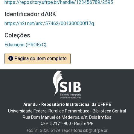
https://repository.ufrpe.br/handle/123456789/2595
Identificador dARK
https://n2t.net/ark:/57462/001300000ff7q
Coleções
Educação (PROExC)
Página do item completo
Arandu - Repositório Institucional da UFRPE
Universidade Federal Rural de Pernambuco - Biblioteca Central
Rua Dom Manuel de Medeiros, s/n, Dois Irmãos
CEP: 52171-900 - Recife/PE
+55 81 3320 6179
repositorio.sib@ufrpe.br